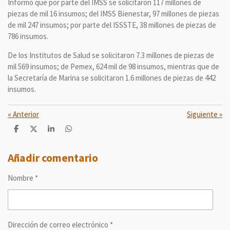
Informó que por parte del IMSS se solicitaron 117 millones de
piezas de mil 16 insumos; del IMSS Bienestar, 97 millones de piezas
de mil 247 insumos; por parte del ISSSTE, 38 millones de piezas de
786 insumos.
De los Institutos de Salud se solicitaron 7.3 millones de piezas de
mil 569 insumos; de Pemex, 624 mil de 98 insumos, mientras que de
la Secretaría de Marina se solicitaron 1.6 millones de piezas de 442
insumos.
«
Anterior
Siguiente
»
C
C
C
C
o
o
o
o
m
m
m
m
p
p
p
p
Añadir comentario
a
a
a
a
r
r
r
r
Nombre *
t
t
t
t
i
i
i
i
r
r
r
r
Dirección de correo electrónico *