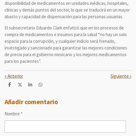
disponibilidad de medicamentos en unidades médicas, hospitales,
clínicas y demás puntos del sector, lo que se traducirá en un mayor
abasto y capacidad de dispensación para las personas usuarias.
El subsecretario Eduardo Clark enfatizó que en los procesos de
compra de medicamentos e insumos para la salud “no hay un solo
espacio para la corrupción, y cualquier indicio será frenado,
investigado y sancionado para garantizar las mejores condiciones
de precio para el gobierno mexicano y los mejores medicamentos
para los pacientes”.
«
Anterior
Siguiente
»
C
C
C
C
o
o
o
o
m
m
m
m
p
p
p
p
Añadir comentario
a
a
a
a
r
r
r
r
Nombre *
t
t
t
t
i
i
i
i
r
r
r
r