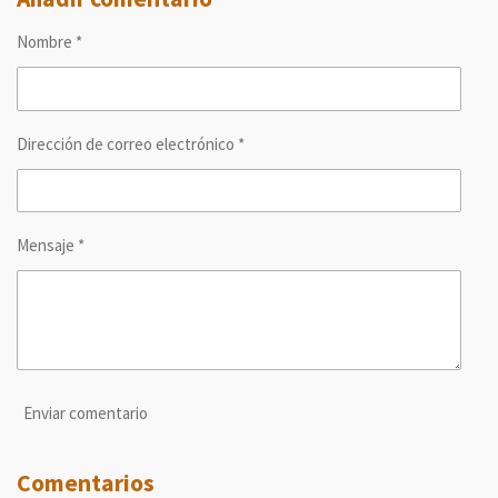
a
a
a
a
r
r
r
r
Nombre *
t
t
t
t
i
i
i
i
r
r
r
r
Dirección de correo electrónico *
Mensaje *
Enviar comentario
Comentarios