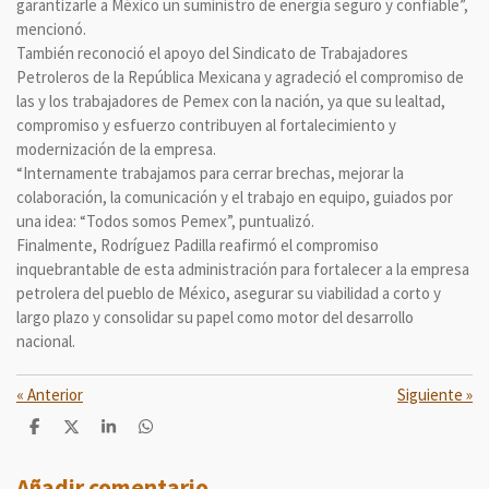
garantizarle a México un suministro de energía seguro y confiable”,
mencionó.
También reconoció el apoyo del Sindicato de Trabajadores
Petroleros de la República Mexicana y agradeció el compromiso de
las y los trabajadores de Pemex con la nación, ya que su lealtad,
compromiso y esfuerzo contribuyen al fortalecimiento y
modernización de la empresa.
“Internamente trabajamos para cerrar brechas, mejorar la
colaboración, la comunicación y el trabajo en equipo, guiados por
una idea: “Todos somos Pemex”, puntualizó.
Finalmente, Rodríguez Padilla reafirmó el compromiso
inquebrantable de esta administración para fortalecer a la empresa
petrolera del pueblo de México, asegurar su viabilidad a corto y
largo plazo y consolidar su papel como motor del desarrollo
nacional.
«
Anterior
Siguiente
»
C
C
C
C
o
o
o
o
m
m
m
m
p
p
p
p
Añadir comentario