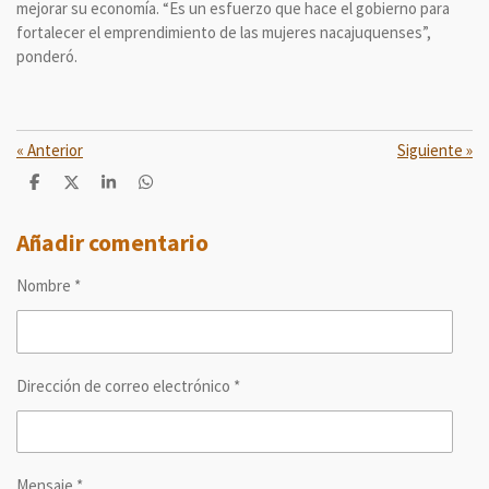
mejorar su economía. “Es un esfuerzo que hace el gobierno para
fortalecer el emprendimiento de las mujeres nacajuquenses”,
ponderó.
«
Anterior
Siguiente
»
C
C
C
C
o
o
o
o
m
m
m
m
p
p
p
p
Añadir comentario
a
a
a
a
r
r
r
r
Nombre *
t
t
t
t
i
i
i
i
r
r
r
r
Dirección de correo electrónico *
Mensaje *