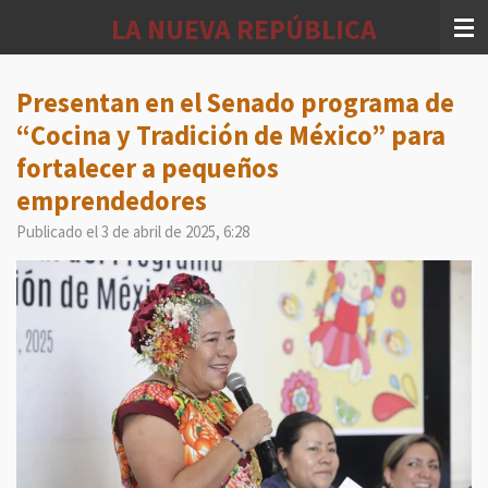
Ir
LA NUEVA REPÚBLICA
al
contenido
principal
Presentan en el Senado programa de
“Cocina y Tradición de México” para
fortalecer a pequeños
emprendedores
Publicado el 3 de abril de 2025, 6:28