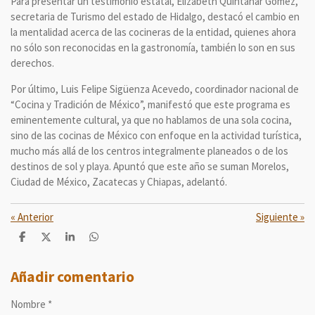
Para presentar un testimonio estatal, Elizabeth Quintanar Gómez,
secretaria de Turismo del estado de Hidalgo, destacó el cambio en
la mentalidad acerca de las cocineras de la entidad, quienes ahora
no sólo son reconocidas en la gastronomía, también lo son en sus
derechos.
Por último, Luis Felipe Sigüenza Acevedo, coordinador nacional de
“Cocina y Tradición de México”, manifestó que este programa es
eminentemente cultural, ya que no hablamos de una sola cocina,
sino de las cocinas de México con enfoque en la actividad turística,
mucho más allá de los centros integralmente planeados o de los
destinos de sol y playa. Apuntó que este año se suman Morelos,
Ciudad de México, Zacatecas y Chiapas, adelantó.
«
Anterior
Siguiente
»
C
C
C
C
o
o
o
o
m
m
m
m
p
p
p
p
Añadir comentario
a
a
a
a
r
r
r
r
Nombre *
t
t
t
t
i
i
i
i