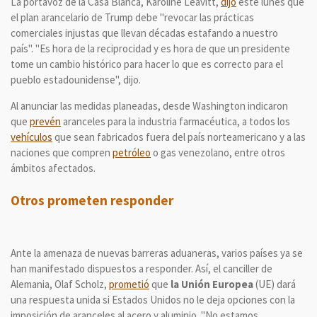
La portavoz de la Casa Blanca, Karoline Leavitt,
dijo
este lunes que
el plan arancelario de Trump debe "revocar las prácticas
comerciales injustas que llevan décadas estafando a nuestro
país". "Es hora de la reciprocidad y es hora de que un presidente
tome un cambio histórico para hacer lo que es correcto para el
pueblo estadounidense", dijo.
Al anunciar las medidas planeadas, desde Washington indicaron
que
prevén
aranceles para la industria farmacéutica, a todos los
vehículos
que sean fabricados fuera del país norteamericano y a las
naciones que compren
petróleo
o gas venezolano, entre otros
ámbitos afectados.
Otros prometen responder
Ante la amenaza de nuevas barreras aduaneras, varios países ya se
han manifestado dispuestos a responder. Así, el canciller de
Alemania, Olaf Scholz,
prometió
que
la Unión Europea
(UE) dará
una respuesta unida si Estados Unidos no le deja opciones con la
imposición de aranceles al acero y aluminio. "No estamos