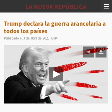
Ir
LA NUEVA REPÚBLICA
al
contenido
principal
Trump declara la guerra arancelaria a
todos los países
Publicado el 3 de abril de 2025, 6:44