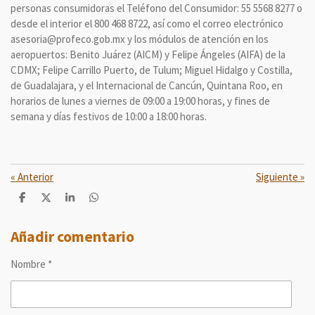
personas consumidoras el Teléfono del Consumidor: 55 5568 8277 o
desde el interior el 800 468 8722, así como el correo electrónico
asesoria@profeco.gob.mx y los módulos de atención en los
aeropuertos: Benito Juárez (AICM) y Felipe Ángeles (AIFA) de la
CDMX; Felipe Carrillo Puerto, de Tulum; Miguel Hidalgo y Costilla,
de Guadalajara, y el Internacional de Cancún, Quintana Roo, en
horarios de lunes a viernes de 09:00 a 19:00 horas, y fines de
semana y días festivos de 10:00 a 18:00 horas.
«
Anterior
Siguiente
»
C
C
C
C
o
o
o
o
m
m
m
m
p
p
p
p
Añadir comentario
a
a
a
a
r
r
r
r
Nombre *
t
t
t
t
i
i
i
i
r
r
r
r