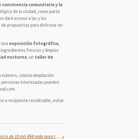
la
convivencia comunitaria y la
ológico de la ciudad, como parte
e dará acceso a las y los
o de propuestas para disfrutar en
, una
exposición fotográfica
,
r ingredientes frescos y limpios
dad nocturna
, un
taller de
in número, colonia Ampliación
las personas interesadas pueden
mail.com.
 o recipiente reutilizable, evitar
IMSS realizará inversión histórica de 10 mil 494 mdp para renovar equipo electromecánico a través del Plan 2025-2026
»