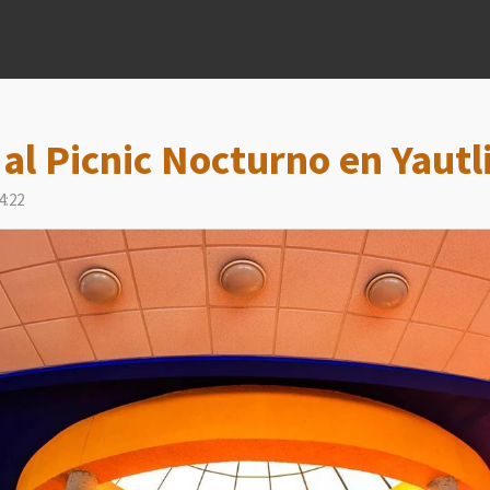
al Picnic Nocturno en Yautl
4:22