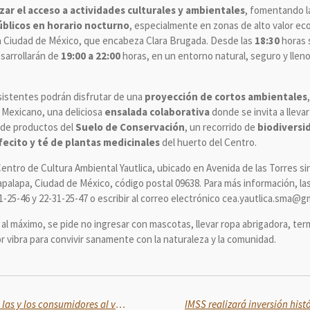
ar el acceso a actividades culturales y ambientales
, fomentando 
úblicos en horario nocturno
, especialmente en zonas de alto valor ec
la Ciudad de México, que encabeza Clara Brugada. Desde las
18:30
horas s
esarrollarán de
19:00 a 22:00
horas, en un entorno natural, seguro y llen
sistentes podrán disfrutar de una
proyección de cortos ambientales
o Mexicano, una deliciosa
ensalada colaborativa
donde se invita a lleva
a de productos del
Suelo de Conservación
, un recorrido de
biodiversi
fecito y té de plantas medicinales
del huerto del Centro.
 Centro de Cultura Ambiental Yautlica, ubicado en Avenida de las Torres s
ztapalapa, Ciudad de México, código postal 09638. Para más información, 
-25-46 y 22-31-25-47 o escribir al correo electrónico cea.yautlica.sma@g
al máximo, se pide no ingresar con mascotas, llevar ropa abrigadora, termo
or vibra para convivir sanamente con la naturaleza y la comunidad.
Profeco protege los derechos de las y los consumidores al viajar en autobús o avión