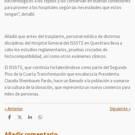
bacteriológicos a los tejidos y los conservan en buenas condiciones
para proveer a los hospitales según las necesidades que estos
tengan”, detalló.
Añadió que antes del trasplante, personal médico de distintas
disciplinas del Hospital General del ISSSTE en Querétaro lleva a
cabo los estudios reglamentarios, pruebas cruzadas de
histocompatibilidad, así como otros exámenes clínicos.
El ISSSTE, que continúa fortaleciéndose como parte del Segundo
Piso de la Cuarta Transformación que encabeza la Presidenta
Claudia Sheinbaum Pardo, hace un llamado a la población a sumarse
a la cultura de la donación, que representa un nuevo comienzo para
miles de personas.
«
Anterior
Siguiente
»
C
C
C
C
o
o
o
o
m
m
m
m
p
p
p
p
Añadir comentario