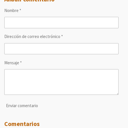
a
a
a
a
r
r
r
r
Nombre *
t
t
t
t
i
i
i
i
r
r
r
r
Dirección de correo electrónico *
Mensaje *
Enviar comentario
Comentarios