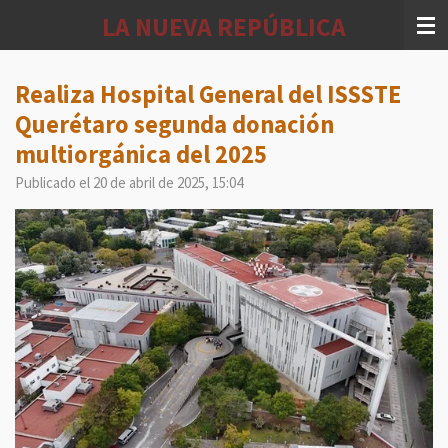
Ir
LA NUEVA REPÚBLICA
al
contenido
principal
Realiza Hospital General del ISSSTE
Querétaro segunda donación
multiorgánica del 2025
Publicado el 20 de abril de 2025, 15:04