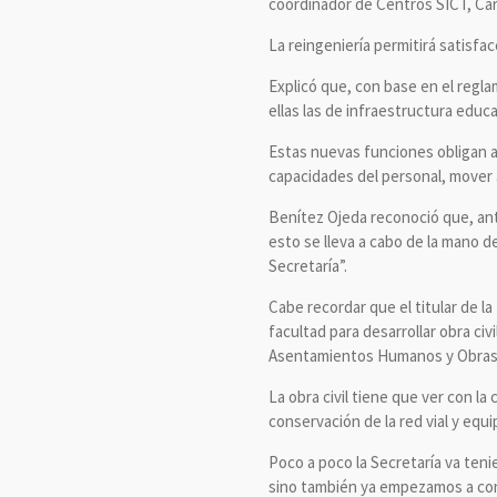
coordinador de Centros SICT, Ca
La reingeniería permitirá satisfac
Explicó que, con base en el regla
ellas las de infraestructura educ
Estas nuevas funciones obligan a
capacidades del personal, mover a
Benítez Ojeda reconoció que, ant
esto se lleva a cabo de la mano d
Secretaría”.
Cabe recordar que el titular de l
facultad para desarrollar obra ci
Asentamientos Humanos y Obras 
La obra civil tiene que ver con l
conservación de la red vial y equ
Poco a poco la Secretaría va ten
sino también ya empezamos a cons