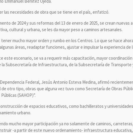
rlo Emmanuel Benítez Ojeda.
er las necesidades de obra que se tiene en el país, enfatizó.
mento de 2024 y sus reformas del 13 de enero de 2025, se crean nuevas at
ativa, cultural y urbana, se les da mayor peso a caminos artesanales.
 tener mucho mayor orden y rumbo en los Centros. Lo que se hace ahora,
lgunas áreas, readaptar funciones, ajustar e impulsar la experiencia de 
e este escenario, se va a requerir más capacitación, mayor coordinación
e la Subsecretaría de Infraestructura, de la Subsecretaría de Transporte 
a Dependencia Federal, Jesús Antonio Esteva Medina, afirmó recientemente
vil de otro tipo, obras que alguna vez tuvo como Secretaría de Obras Públ
Públicas (SAHOP)”.
a construcción de espacios educativos, como bachilleratos y universidade
ipamiento urbano.
iendo mucho mayor participación ya no solamente de caminos, carreteras
truir -a partir de este nuevo ordenamiento- infraestructura educativa,