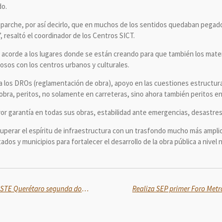
do.
 parche, por así decirlo, que en muchos de los sentidos quedaban pegad
 resaltó el coordinador de los Centros SICT.
acorde a los lugares donde se están creando para que también los materi
osos con los centros urbanos y culturales.
 los DROs (reglamentación de obra), apoyo en las cuestiones estructur
bra, peritos, no solamente en carreteras, sino ahora también peritos en 
or garantía en todas sus obras, estabilidad ante emergencias, desastres
perar el espíritu de infraestructura con un trasfondo mucho más amplio,
dos y municipios para fortalecer el desarrollo de la obra pública a nivel n
Realiza Hospital General del ISSSTE Querétaro segunda donación multiorgánica del 2025