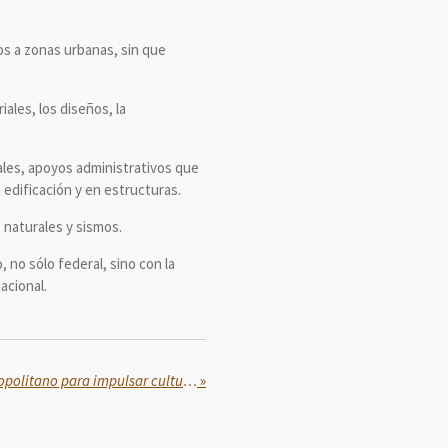
os a zonas urbanas, sin que
ales, los diseños, la
ales, apoyos administrativos que
edificación y en estructuras.
 naturales y sismos.
 no sólo federal, sino con la
acional.
Realiza SEP primer Foro Metropolitano para impulsar cultura de paz
»