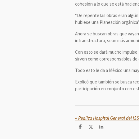
cohesión a lo que se está hacien
“De repente las obras eran algún
hubiese una Planeación orgánica”,
Ahora se buscan obras que vayan 
infraestructura, sean más armoni
Con esto se dará mucho impulso a
sirven como corresponsables de o
Todo esto le da a México una may
Explicó que también se busca recu
participación en conjunto con esta
«
C
C
C
o
o
o
m
m
m