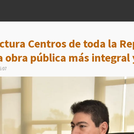
ctura Centros de toda la Re
 obra pública más integral
5:07