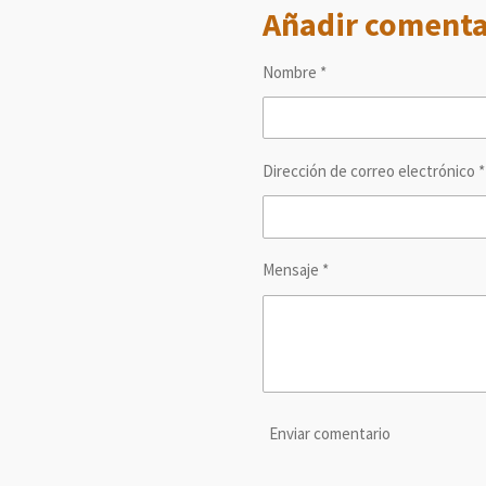
Añadir comenta
p
p
p
a
a
a
r
r
r
t
t
t
Nombre *
i
i
i
r
r
r
Dirección de correo electrónico *
Mensaje *
Enviar comentario