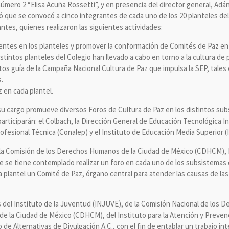
número 2 “Elisa Acuña Rossetti”, y en presencia del director general, Adá
 que se convocó a cinco integrantes de cada uno de los 20 planteles de
ntes, quienes realizaron las siguientes actividades:
esentes en los planteles y promover la conformación de Comités de Paz en
istintos planteles del Colegio han llevado a cabo en torno a la cultura de p
os guía de la Campaña Nacional Cultura de Paz que impulsa la SEP, tales 
.
 en cada plantel.
su cargo promueve diversos Foros de Cultura de Paz en los distintos su
articiparán: el Colbach, la Dirección General de Educación Tecnológica Ind
ofesional Técnica (Conalep) y el Instituto de Educación Media Superior (
 la Comisión de los Derechos Humanos de la Ciudad de México (CDHCM), 
 se tiene contemplado realizar un foro en cada uno de los subsistemas
 plantel un Comité de Paz, órgano central para atender las causas de las
s del Instituto de la Juventud (INJUVE), de la Comisión Nacional de los
la Ciudad de México (CDHCM), del Instituto para la Atención y Prevenci
 de Alternativas de Divulgación A.C., con el fin de entablar un trabajo in