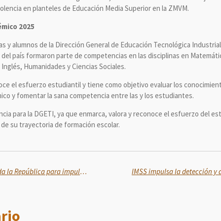
violencia en planteles de Educación Media Superior en la ZMVM.
émico 2025
as y alumnos de la Dirección General de Educación Tecnológica Industrial
del país formaron parte de competencias en las disciplinas en Matemática
, Inglés, Humanidades y Ciencias Sociales.
oce el esfuerzo estudiantil y tiene como objetivo evaluar los conocimien
ico y fomentar la sana competencia entre las y los estudiantes.
cia para la DGETI, ya que enmarca, valora y reconoce el esfuerzo del est
o de su trayectoria de formación escolar.
SICT reestructura Centros de toda la República para impulsar una obra pública más integral y armónica
rio