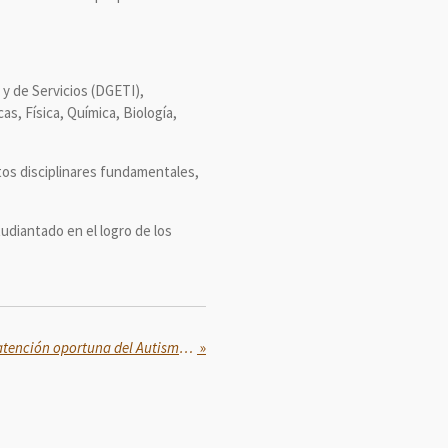
 y de Servicios (DGETI),
s, Física, Química, Biología,
tos disciplinares fundamentales,
udiantado en el logro de los
IMSS impulsa la detección y atención oportuna del Autismo a fin de reducir los retos en la vida cotidiana
»