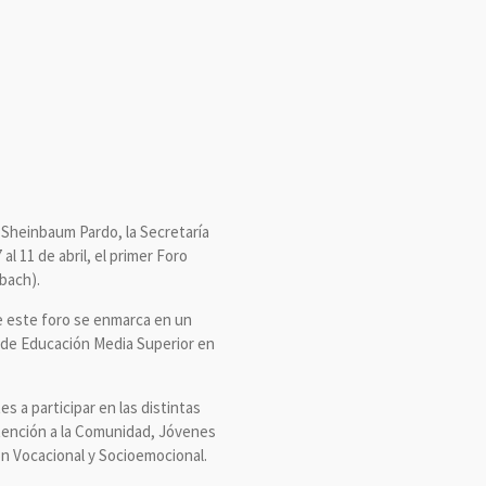
a Sheinbaum Pardo, la Secretaría
l 11 de abril, el primer Foro
lbach).
ue este foro se enmarca en un
as de Educación Media Superior en
s a participar en las distintas
Atención a la Comunidad, Jóvenes
ón Vocacional y Socioemocional.