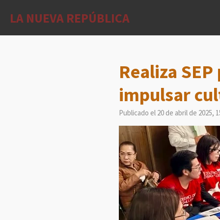
Ir
LA NUEVA REPÚBLICA
al
contenido
principal
Realiza SEP 
impulsar cul
Publicado el 20 de abril de 2025, 1