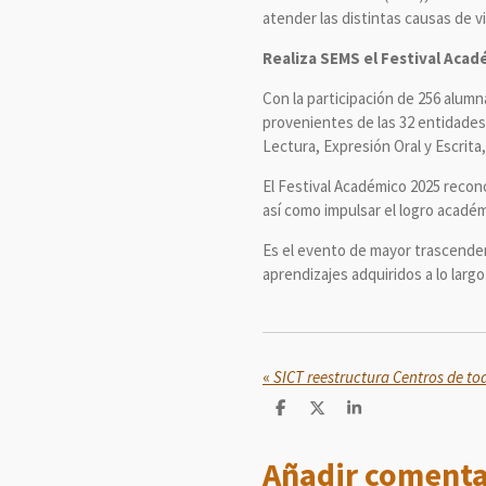
atender las distintas causas de 
Realiza SEMS el Festival Acad
Con la participación de 256 alumn
provenientes de las 32 entidades 
Lectura, Expresión Oral y Escrita
El Festival Académico 2025 recon
así como impulsar el logro académ
Es el evento de mayor trascenden
aprendizajes adquiridos a lo larg
«
C
C
C
o
o
o
m
m
m
Añadir comenta
p
p
p
a
a
a