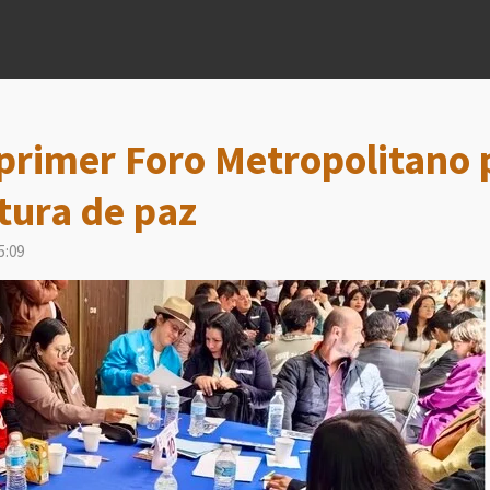
primer Foro Metropolitano 
tura de paz
5:09