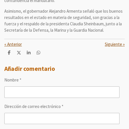
contundencia el mandatario.
Asimismo, el gobernador Alejandro Armenta señaló que los buenos
resultados en el estado en materia de seguridad, son gracias a la
fuerza y el respaldo de la presidenta Claudia Sheinbaum, junto a la
Secretaría de la Defensa, la Marina y la Guardia Nacional.
«
Anterior
Siguiente
»
C
C
C
C
o
o
o
o
m
m
m
m
p
p
p
p
Añadir comentario
a
a
a
a
r
r
r
r
Nombre *
t
t
t
t
i
i
i
i
r
r
r
r
Dirección de correo electrónico *