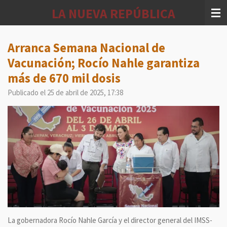
Ir
LA NUEVA REPÚBLICA
al
contenido
principal
Arranca Semana Nacional de
Vacunación; Rocío Nahle garantiza
más de 670 mil dosis
Publicado el 25 de abril de 2025, 17:38
La gobernadora Rocío Nahle García y el director general del IMSS-