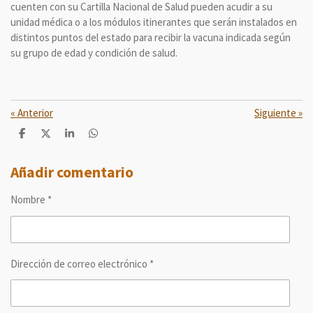
cuenten con su Cartilla Nacional de Salud pueden acudir a su
unidad médica o a los módulos itinerantes que serán instalados en
distintos puntos del estado para recibir la vacuna indicada según
su grupo de edad y condición de salud.
«
Anterior
Siguiente
»
C
C
C
C
o
o
o
o
m
m
m
m
p
p
p
p
Añadir comentario
a
a
a
a
r
r
r
r
Nombre *
t
t
t
t
i
i
i
i
r
r
r
r
Dirección de correo electrónico *