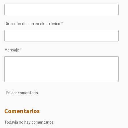
i
i
i
i
r
r
r
r
Dirección de correo electrónico *
Mensaje *
Enviar comentario
Comentarios
Todavía no hay comentarios