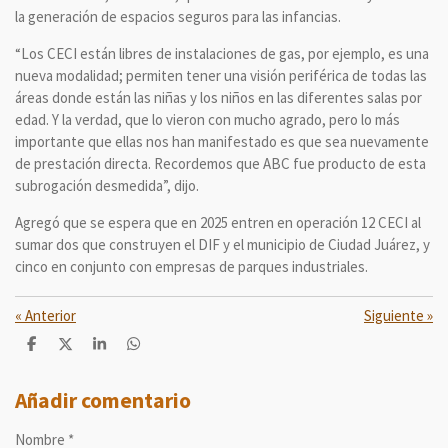
la generación de espacios seguros para las infancias.
“Los CECI están libres de instalaciones de gas, por ejemplo, es una
nueva modalidad; permiten tener una visión periférica de todas las
áreas donde están las niñas y los niños en las diferentes salas por
edad. Y la verdad, que lo vieron con mucho agrado, pero lo más
importante que ellas nos han manifestado es que sea nuevamente
de prestación directa. Recordemos que ABC fue producto de esta
subrogación desmedida”, dijo.
Agregó que se espera que en 2025 entren en operación 12 CECI al
sumar dos que construyen el DIF y el municipio de Ciudad Juárez, y
cinco en conjunto con empresas de parques industriales.
«
Anterior
Siguiente
»
C
C
C
C
o
o
o
o
m
m
m
m
p
p
p
p
Añadir comentario
a
a
a
a
r
r
r
r
Nombre *
t
t
t
t