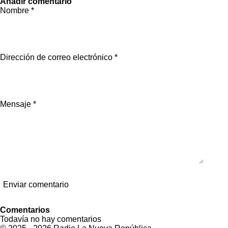
Añadir comentario
m
m
m
Nombre *
p
p
p
a
a
a
r
r
r
t
t
t
i
i
i
r
r
r
Dirección de correo electrónico *
Mensaje *
Enviar comentario
Comentarios
Todavía no hay comentarios