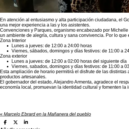
En atención al entusiasmo y alta participación ciudadana, el G
una mejor experiencia a las y los asistentes.
Convenciones y Parques, organismo encabezado por Michelle Tala
un ambiente de alegría, cultura y sana convivencia. Por lo que e
Zona Interior
Lunes a jueves: de 12:00 a 24:00 horas
Viernes, sábados, domingos y días festivos: de 11:00 a 2
Zona exterior
Lunes a jueves: de 12:00 a 02:00 horas del siguiente día
Viernes, sabados, domingos y días festivos: de 11:00 a 03
Esta ampliación de horario permitirá el disfrute de las distinta
productos artesanales.
El gobernador del estado, Alejandro Armenta, agradece el respa
economía local, promuevan la identidad cultural y fomenten la 
«
Marcelo Ebrard en la Mañanera del pueblo
C
C
C
o
o
o