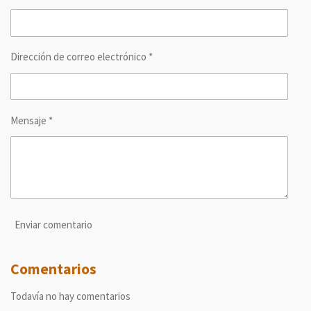
i
i
i
i
r
r
r
r
Dirección de correo electrónico *
Mensaje *
Enviar comentario
Comentarios
Todavía no hay comentarios