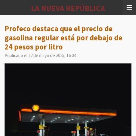
Ir
LA NUEVA REPÚBLICA
al
contenido
principal
Profeco destaca que el precio de
gasolina regular está por debajo de
24 pesos por litro
Publicado el 12 de mayo de 2025, 16:03