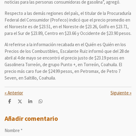
noticias para las personas consumidoras de gasolina”, agregó.
Respecto a las demás regiones del país, el titular de la Procuraduría
Federal del Consumidor (Profeco) indicó que el precio promedio en
el Noroeste es de $23.51, en el Noreste de $23.26, Golfo en $23.71,
para el Sur de $23.89, Centro en $23.66 y Occidente de $23.90 pesos.
Al referirse a la información recabada en el Quién es Quién en los
Precios de los Combustibles, Escalante Ruiz informó que del 28 de
abril al 4 de mayo se encontró el precio justo de $23.19 pesos en
Gasolinera Torreón, de grupo Punto +, en Torreón, Coahuila. El
precio más caro fue de $24.99 pesos, en Petromax, de Petro 7
Seven, en Saltillo, Coahuila.
«
Anterior
Siguiente
»
C
C
C
C
o
o
o
o
m
m
m
m
p
p
p
p
Añadir comentario
a
a
a
a
r
r
r
r
Nombre *
t
t
t
t
i
i
i
i