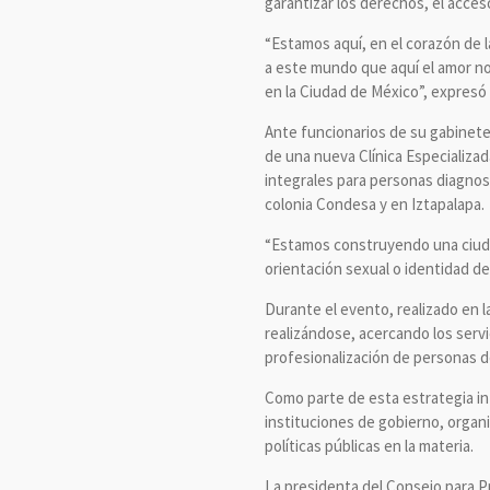
garantizar los derechos, el acceso
“Estamos aquí, en el corazón de 
a este mundo que aquí el amor no
en la Ciudad de México”, expresó 
Ante funcionarios de su gabinete
de una nueva Clínica Especializad
integrales para personas diagnost
colonia Condesa y en Iztapalapa.
“Estamos construyendo una ciudad 
orientación sexual o identidad de
Durante el evento, realizado en la
realizándose, acercando los servic
profesionalización de personas de
Como parte de esta estrategia int
instituciones de gobierno, organi
políticas públicas en la materia.
La presidenta del Consejo para P