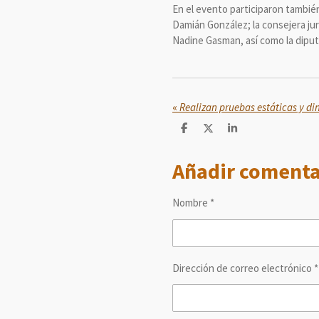
En el evento participaron también
Damián González; la consejera jurí
Nadine Gasman, así como la diputa
«
C
C
C
o
o
o
m
m
m
Añadir comenta
p
p
p
a
a
a
r
r
r
t
t
t
Nombre *
i
i
i
r
r
r
Dirección de correo electrónico *