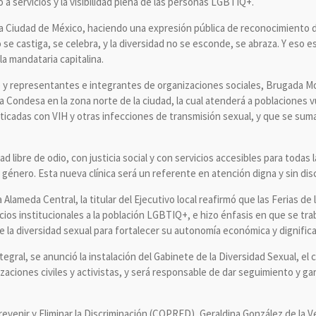
 a servicios y la visibilidad plena de las personas LGBTIQ+.
la Ciudad de México, haciendo una expresión pública de reconocimiento de
 se castiga, se celebra, y la diversidad no se esconde, se abraza. Y eso
la mandataria capitalina.
 y representantes e integrantes de organizaciones sociales, Brugada Mo
a Condesa en la zona norte de la ciudad, la cual atenderá a poblaciones v
icadas con VIH y otras infecciones de transmisión sexual, y que se sumar
libre de odio, con justicia social y con servicios accesibles para todas 
 género. Esta nueva clínica será un referente en atención digna y sin disc
 Alameda Central, la titular del Ejecutivo local reafirmó que las Ferias d
ios institucionales a la población LGBTIQ+, e hizo énfasis en que se traba
 la diversidad sexual para fortalecer su autonomía económica y dignifica
egral, se anunció la instalación del Gabinete de la Diversidad Sexual, el
zaciones civiles y activistas, y será responsable de dar seguimiento y ga
revenir y Eliminar la Discriminación (COPRED), Geraldina González de la 