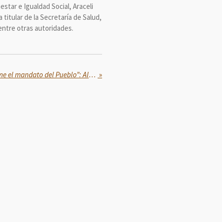
star e Igualdad Social, Araceli
 titular de la Secretaría de Salud,
entre otras autoridades.
“Soy un gobernador que asume el mandato del Pueblo”: Alejandro Armenta durante Faena 19
»