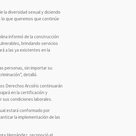
 la diversidad sexual y diciendo
 es lo que queremos que continúe
lina informó de la construcción
ulnerables, brindando servicios
á a las ya existentes en la
las personas, sin importar su
riminación”, detalló.
e los Derechos Arcoíris continuarán
jará en la certificación y
r sus condiciones laborales.
 cual estará conformado por
rantizar la implementación de las
Vega Hernández, reconoció el