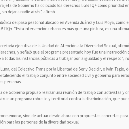
ra jefa de Gobierno ha colocado los derechos LGBTQ+ como prioridad en 
sin dejar a nadie atrás”, afirmó.
imbólica del paso peatonal ubicado en Avenida Juárez y Luis Moya, como e
LGBTIQ+. “Esta intervención urbana es más que una pintura, es una afirma
secretaria ejecutiva de la Unidad de Atención a la Diversidad Sexual, afir
derechos, y señaló que el programa presentado hoy fue una instrucción di
todas las instancias públicas a trabajar por la igualdad y el respeto”, in
una, del Colectivo Trans por la Libertad de Ser y Decidir, e Iván Tagle, d
rtaleciendo el trabajo conjunto entre sociedad civil y gobierno para errad
as personas.
efa de Gobierno propuso realizar una reunión de trabajo con activistas y 
struir un programa robusto y territorial contra la discriminación, que pu
 conmemorar, sino de actuar desde ahora con propuestas concretas para 
sión para las personas de la diversidad sexual.