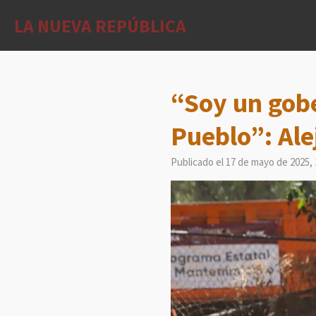
Ir
LA NUEVA REPÚBLICA
al
contenido
principal
“Soy un gob
Pueblo”: Al
Publicado el 17 de mayo de 2025, 