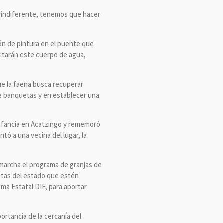
r indiferente, tenemos que hacer
ción de pintura en el puente que
litarán este cuerpo de agua,
ue la faena busca recuperar
de banquetas y en establecer una
infancia en Acatzingo y rememoró
tó a una vecina del lugar, la
 marcha el programa de granjas de
xistas del estado que estén
ma Estatal DIF, para aportar
ortancia de la cercanía del