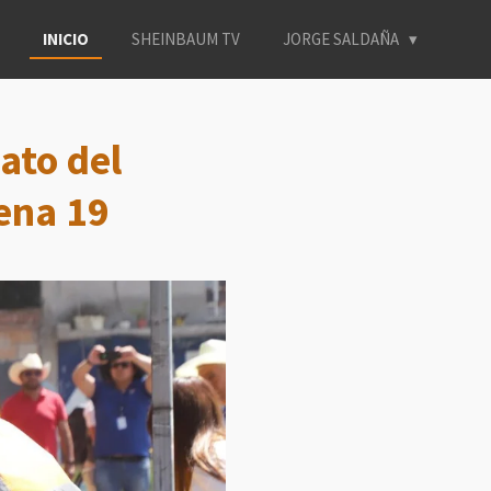
INICIO
SHEINBAUM TV
JORGE SALDAÑA
ato del
ena 19