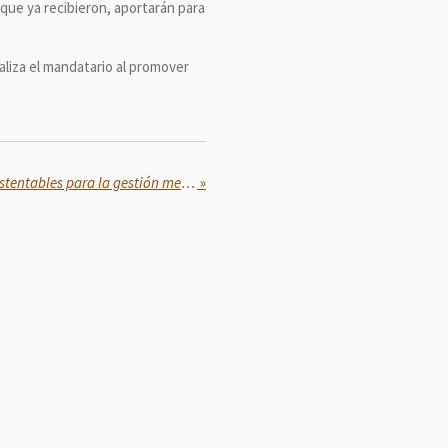
que ya recibieron, aportarán para
aliza el mandatario al promover
Profeco presenta opciones sustentables para la gestión menstrual
»