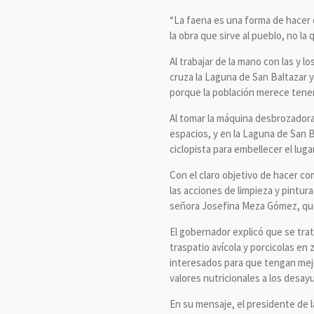
“La faena es una forma de hacer
la obra que sirve al pueblo, no la
Al trabajar de la mano con las y l
cruza la Laguna de San Baltazar y
porque la población merece tener
Al tomar la máquina desbrozadora 
espacios, y en la Laguna de San 
ciclopista para embellecer el lugar
Con el claro objetivo de hacer c
las acciones de limpieza y pintura
señora Josefina Meza Gómez, que
El gobernador explicó que se tra
traspatio avícola y porcicolas en
interesados para que tengan mejor
valores nutricionales a los desay
En su mensaje, el presidente de l