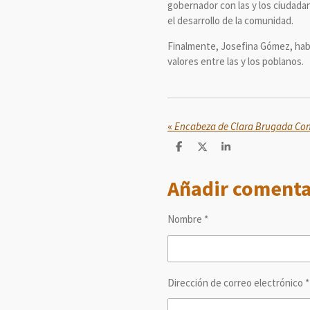
gobernador con las y los ciudada
el desarrollo de la comunidad.
Finalmente, Josefina Gómez, habit
valores entre las y los poblanos.
«
C
C
C
o
o
o
m
m
m
Añadir comenta
p
p
p
a
a
a
r
r
r
t
t
t
Nombre *
i
i
i
r
r
r
Dirección de correo electrónico *