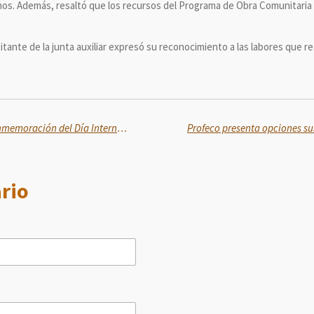
nos. Además, resaltó que los recursos del Programa de Obra Comunitaria 
ante de la junta auxiliar expresó su reconocimiento a las labores que re
Encabeza de Clara Brugada Conmemoración del Día Internacional contra la LGBTfobia
rio