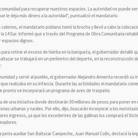
 comunidad para recuperar nuestros espacios. La autoridad no puede se
 que le deja más dinero a la autoridad", puntualizó el mandatario.
os colonos, el mandatario poblano tomó la brocha y llevó a cabo la coloca
 la 14 Sur. Informó que a través del Programa de Obra Comunitaria rehabi
 espacios dignos.
para retirar el exceso de hierba en la banqueta, el gobernador detalló q
Baltazar se trabajará en un perímetro del deporte, en la reconstrucción 
.
omunidad y servir al pueblo, el gobernador Alejandro Armenta recordó su 
 que realizaba en su infancia. Durante las actividades el mandatario comen
 pronto se incorporará un programa de aves de traspatio.
ta de una iniciativa donde destinarán 50 millones de pesos para poner en
 zonas urbanas y rurales. Por ello, dijo, buscarán incorporar a los motota
es ingresos, ya que los excedentes de las gallinas los comprará el Siste
unadores.
a junta auxiliar San Baltazar Campeche, Juan Manuel Colín, destacó la imp