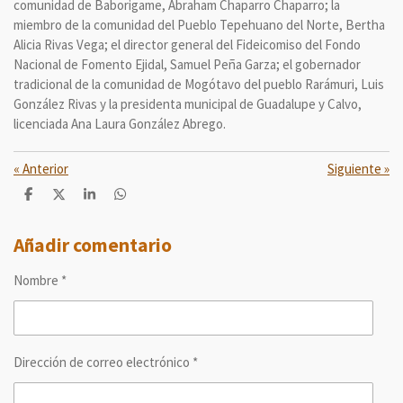
comunidad de Baborigame, Abraham Chaparro Chaparro; la
miembro de la comunidad del Pueblo Tepehuano del Norte, Bertha
Alicia Rivas Vega; el director general del Fideicomiso del Fondo
Nacional de Fomento Ejidal, Samuel Peña Garza; el gobernador
tradicional de la comunidad de Mogótavo del pueblo Rarámuri, Luis
González Rivas y la presidenta municipal de Guadalupe y Calvo,
licenciada Ana Laura González Abrego.
«
Anterior
Siguiente
»
C
C
C
C
o
o
o
o
m
m
m
m
p
p
p
p
Añadir comentario
a
a
a
a
r
r
r
r
Nombre *
t
t
t
t
i
i
i
i
r
r
r
r
Dirección de correo electrónico *