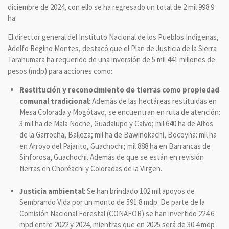
diciembre de 2024, con ello se ha regresado un total de 2 mil 998.9
ha.
El director general del Instituto Nacional de los Pueblos Indígenas,
Adelfo Regino Montes, destacó que el Plan de Justicia de la Sierra
Tarahumara ha requerido de una inversión de 5 mil 441 millones de
pesos (mdp) para acciones como:
Restitución y reconocimiento de tierras como propiedad
comunal tradicional
: Además de las hectáreas restituidas en
Mesa Colorada y Mogótavo, se encuentran en ruta de atención:
3 mil ha de Mala Noche, Guadalupe y Calvo; mil 640 ha de Altos
de la Garrocha, Balleza; mil ha de Bawinokachi, Bocoyna: mil ha
en Arroyo del Pajarito, Guachochi; mil 888 ha en Barrancas de
Sinforosa, Guachochi. Además de que se están en revisión
tierras en Choréachi y Coloradas de la Virgen.
Justicia ambiental
: Se han brindado 102 mil apoyos de
Sembrando Vida por un monto de 591.8 mdp. De parte de la
Comisión Nacional Forestal (CONAFOR) se han invertido 224.6
mpd entre 2022 y 2024, mientras que en 2025 será de 30.4 mdp