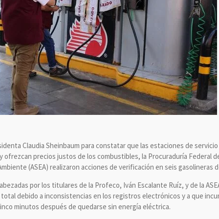
sidenta Claudia Sheinbaum para constatar que las estaciones de servicio 
y ofrezcan precios justos de los combustibles, la Procuraduría Federal d
mbiente (ASEA) realizaron acciones de verificación en seis gasolineras d
abezadas por los titulares de la Profeco, Iván Escalante Ruíz, y de la
total debido a inconsistencias en los registros electrónicos y a que inc
cinco minutos después de quedarse sin energía eléctrica.