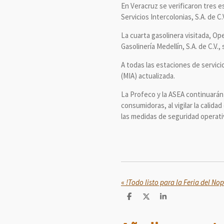
En Veracruz se verificaron tres es
Servicios Intercolonias, S.A. de C.
La cuarta gasolinera visitada, Ope
Gasolinería Medellín, S.A. de C.V.
A todas las estaciones de servic
(MIA) actualizada.
La Profeco y la ASEA continuarán 
consumidoras, al vigilar la calid
las medidas de seguridad operativ
«
!Todo listo para la Feria del Nop
C
C
C
o
o
o
m
m
m
p
p
p