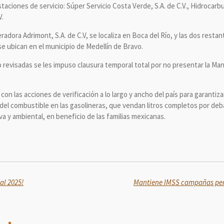
taciones de servicio: Súper Servicio Costa Verde, S.A. de C.V., Hidrocarbur
V.
radora Adrimont, S.A. de C.V, se localiza en Boca del Río, y las dos resta
, se ubican en el municipio de Medellín de Bravo.
io revisadas se les impuso clausura temporal total por no presentar la M
con las acciones de verificación a lo largo y ancho del país para garantiz
ad del combustible en las gasolineras, que vendan litros completos por de
a y ambiental, en beneficio de las familias mexicanas.
al 2025!