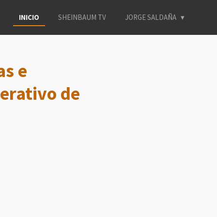
INICIO
SHEINBAUM TV
JORGE SALDAÑA
as e
erativo de