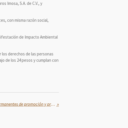
os Imosa, S.A. de C.V., y
ntes, con misma razón social,
anifestación de Impacto Ambiental
ar los derechos de las personas
bajo de los 24 pesos y cumplan con
Mantiene IMSS campañas permanentes de promoción y prevención para cuidar la salud de las mujeres en todas las etapas de la vida
»