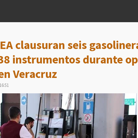
EA clausuran seis gasoliner
38 instrumentos durante op
 en Veracruz
16:51