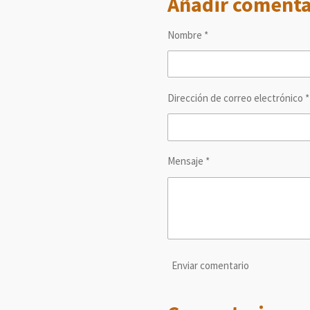
Añadir comenta
a
a
a
r
r
r
t
t
t
Nombre *
i
i
i
r
r
r
Dirección de correo electrónico *
Mensaje *
Enviar comentario