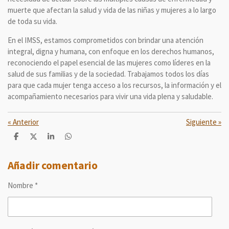
muerte que afectan la salud y vida de las niñas y mujeres a lo largo
de toda su vida.
En el IMSS, estamos comprometidos con brindar una atención
integral, digna y humana, con enfoque en los derechos humanos,
reconociendo el papel esencial de las mujeres como líderes en la
salud de sus familias y de la sociedad. Trabajamos todos los días
para que cada mujer tenga acceso a los recursos, la información y el
acompañamiento necesarios para vivir una vida plena y saludable.
«
Anterior
Siguiente
»
C
C
C
C
o
o
o
o
m
m
m
m
p
p
p
p
Añadir comentario
a
a
a
a
r
r
r
r
Nombre *
t
t
t
t
i
i
i
i
r
r
r
r