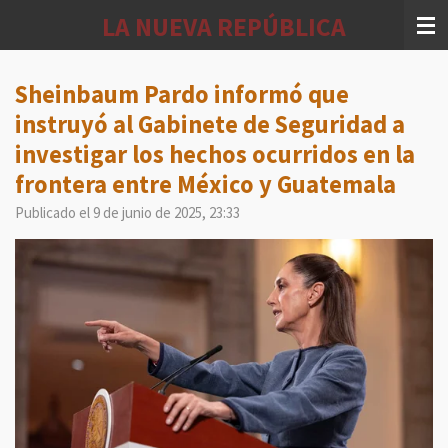
Ir
LA NUEVA REPÚBLICA
al
contenido
principal
Sheinbaum Pardo informó que
instruyó al Gabinete de Seguridad a
investigar los hechos ocurridos en la
frontera entre México y Guatemala
Publicado el 9 de junio de 2025, 23:33