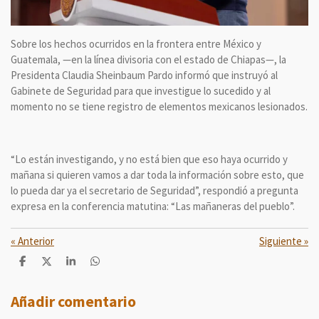
Sobre los hechos ocurridos en la frontera entre México y
Guatemala, —en la línea divisoria con el estado de Chiapas—, la
Presidenta Claudia Sheinbaum Pardo informó que instruyó al
Gabinete de Seguridad para que investigue lo sucedido y al
momento no se tiene registro de elementos mexicanos lesionados.
“Lo están investigando, y no está bien que eso haya ocurrido y
mañana si quieren vamos a dar toda la información sobre esto, que
lo pueda dar ya el secretario de Seguridad”, respondió a pregunta
expresa en la conferencia matutina: “Las mañaneras del pueblo”.
«
Anterior
Siguiente
»
C
C
C
C
o
o
o
o
m
m
m
m
p
p
p
p
Añadir comentario
a
a
a
a
r
r
r
r