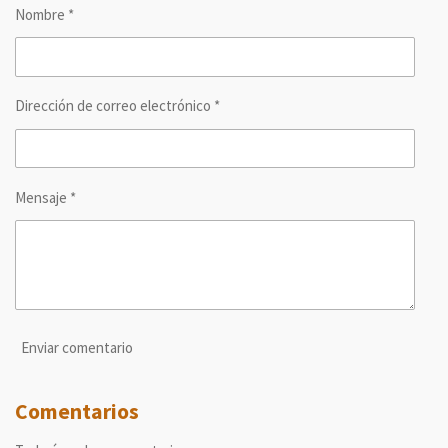
Nombre *
t
t
t
t
i
i
i
i
r
r
r
r
Dirección de correo electrónico *
Mensaje *
Enviar comentario
Comentarios