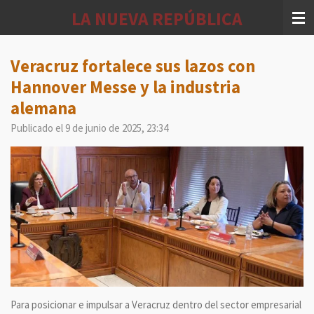
Ir
LA NUEVA REPÚBLICA
al
contenido
principal
Veracruz fortalece sus lazos con
Hannover Messe y la industria
alemana
Publicado el 9 de junio de 2025, 23:34
Para posicionar e impulsar a Veracruz dentro del sector empresarial