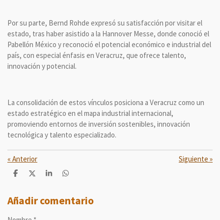
Por su parte, Bernd Rohde expresó su satisfacción por visitar el
estado, tras haber asistido a la Hannover Messe, donde conoció el
Pabellón México y reconoció el potencial económico e industrial del
país, con especial énfasis en Veracruz, que ofrece talento,
innovación y potencial.
La consolidación de estos vínculos posiciona a Veracruz como un
estado estratégico en el mapa industrial internacional,
promoviendo entornos de inversión sostenibles, innovación
tecnológica y talento especializado.
«
Anterior
Siguiente
»
C
C
C
C
o
o
o
o
m
m
m
m
p
p
p
p
Añadir comentario
a
a
a
a
r
r
r
r
Nombre *