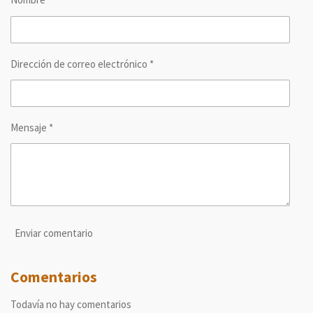
t
t
t
t
i
i
i
i
r
r
r
r
Dirección de correo electrónico *
Mensaje *
Enviar comentario
Comentarios
Todavía no hay comentarios