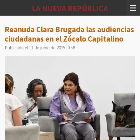
Ir
LA NUEVA REPÚBLICA
al
contenido
principal
Reanuda Clara Brugada las audiencias
ciudadanas en el Zócalo Capitalino
Publicado el 11 de junio de 2025, 0:58