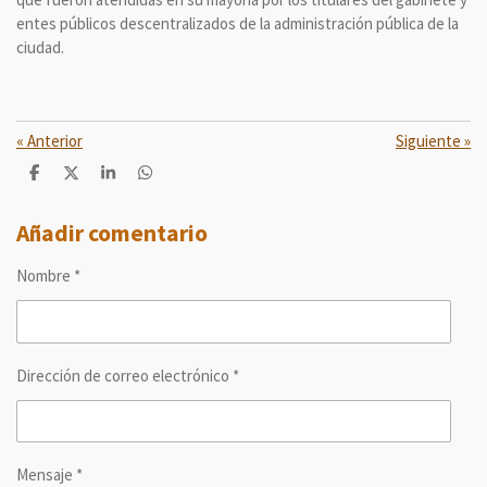
entes públicos descentralizados de la administración pública de la
ciudad.
«
Anterior
Siguiente
»
C
C
C
C
o
o
o
o
m
m
m
m
p
p
p
p
Añadir comentario
a
a
a
a
r
r
r
r
Nombre *
t
t
t
t
i
i
i
i
r
r
r
r
Dirección de correo electrónico *
Mensaje *