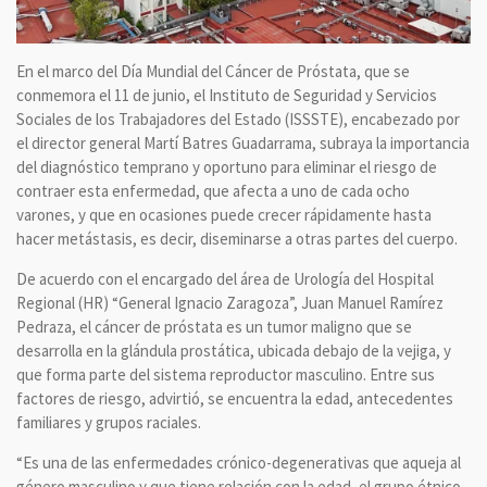
En el marco del Día Mundial del Cáncer de Próstata, que se
conmemora el 11 de junio, el Instituto de Seguridad y Servicios
Sociales de los Trabajadores del Estado (ISSSTE), encabezado por
el director general Martí Batres Guadarrama, subraya la importancia
del diagnóstico temprano y oportuno para eliminar el riesgo de
contraer esta enfermedad, que afecta a uno de cada ocho
varones, y que en ocasiones puede crecer rápidamente hasta
hacer metástasis, es decir, diseminarse a otras partes del cuerpo.
De acuerdo con el encargado del área de Urología del Hospital
Regional (HR) “General Ignacio Zaragoza”, Juan Manuel Ramírez
Pedraza, el cáncer de próstata es un tumor maligno que se
desarrolla en la glándula prostática, ubicada debajo de la vejiga, y
que forma parte del sistema reproductor masculino. Entre sus
factores de riesgo, advirtió, se encuentra la edad, antecedentes
familiares y grupos raciales.
“Es una de las enfermedades crónico-degenerativas que aqueja al
género masculino y que tiene relación con la edad, el grupo étnico