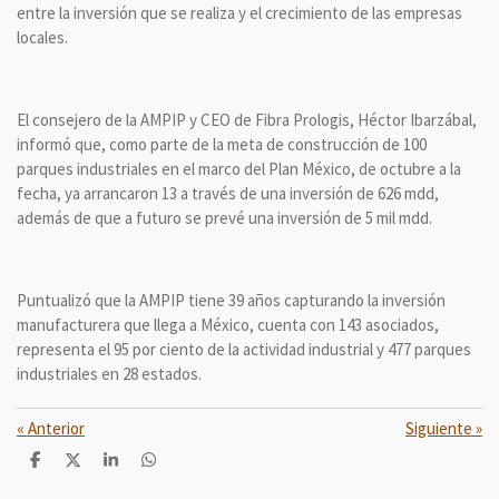
entre la inversión que se realiza y el crecimiento de las empresas
locales.
El consejero de la AMPIP y CEO de Fibra Prologis, Héctor Ibarzábal,
informó que, como parte de la meta de construcción de 100
parques industriales en el marco del Plan México, de octubre a la
fecha, ya arrancaron 13 a través de una inversión de 626 mdd,
además de que a futuro se prevé una inversión de 5 mil mdd.
Puntualizó que la AMPIP tiene 39 años capturando la inversión
manufacturera que llega a México, cuenta con 143 asociados,
representa el 95 por ciento de la actividad industrial y 477 parques
industriales en 28 estados.
«
Anterior
Siguiente
»
C
C
C
C
o
o
o
o