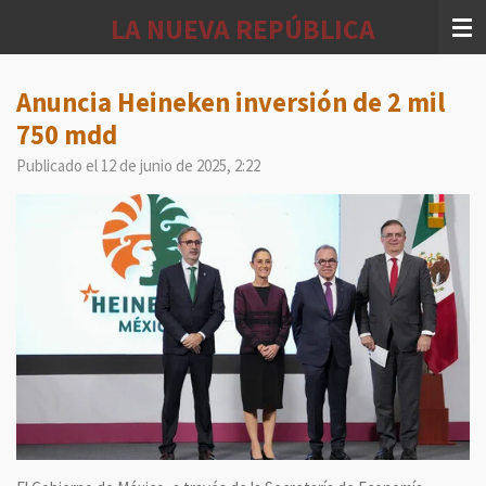
Ir
LA NUEVA REPÚBLICA
al
contenido
principal
Anuncia Heineken inversión de 2 mil
750 mdd
Publicado el 12 de junio de 2025, 2:22