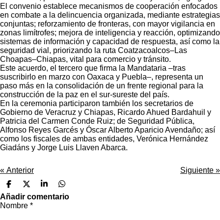
El convenio establece mecanismos de cooperación enfocados
en combate a la delincuencia organizada, mediante estrategias
conjuntas; reforzamiento de fronteras, con mayor vigilancia en
zonas limítrofes; mejora de inteligencia y reacción, optimizando
sistemas de información y capacidad de respuesta, así como la
seguridad vial, priorizando la ruta Coatzacoalcos–Las
Choapas–Chiapas, vital para comercio y tránsito.
Este acuerdo, el tercero que firma la Mandataria –tras
suscribirlo en marzo con Oaxaca y Puebla–, representa un
paso más en la consolidación de un frente regional para la
construcción de la paz en el sur-sureste del país.
En la ceremonia participaron también los secretarios de
Gobierno de Veracruz y Chiapas, Ricardo Ahued Bardahuil y
Patricia del Carmen Conde Ruiz; de Seguridad Pública,
Alfonso Reyes Garcés y Óscar Alberto Aparicio Avendaño; así
como los fiscales de ambas entidades, Verónica Hernández
Giadáns y Jorge Luis Llaven Abarca.
«
Anterior
Siguiente
»
C
C
C
C
o
o
o
o
Añadir comentario
m
m
m
m
Nombre *
p
p
p
p
a
a
a
a