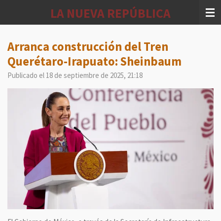
Ir
LA NUEVA REPÚBLICA
al
contenido
principal
Arranca construcción del Tren
Querétaro-Irapuato: Sheinbaum
Publicado el 18 de septiembre de 2025, 21:18