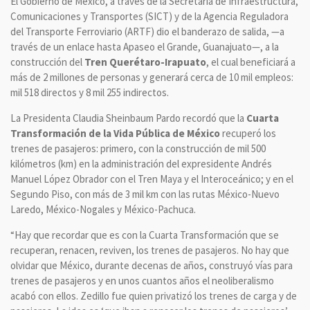
El Gobierno de México, a través de la Secretaría de Infraestructura,
Comunicaciones y Transportes (SICT) y de la Agencia Reguladora
del Transporte Ferroviario (ARTF) dio el banderazo de salida, —a
través de un enlace hasta Apaseo el Grande, Guanajuato—, a la
construcción del
Tren Querétaro-Irapuato
, el cual beneficiará a
más de 2 millones de personas y generará cerca de 10 mil empleos:
mil 518 directos y 8 mil 255 indirectos.
La Presidenta Claudia Sheinbaum Pardo recordó que la
Cuarta
Transformación de la Vida Pública de México
recuperó los
trenes de pasajeros: primero, con la construcción de mil 500
kilómetros (km) en la administración del expresidente Andrés
Manuel López Obrador con el Tren Maya y el Interoceánico; y en el
Segundo Piso, con más de 3 mil km con las rutas México-Nuevo
Laredo, México-Nogales y México-Pachuca.
“Hay que recordar que es con la Cuarta Transformación que se
recuperan, renacen, reviven, los trenes de pasajeros. No hay que
olvidar que México, durante decenas de años, construyó vías para
trenes de pasajeros y en unos cuantos años el neoliberalismo
acabó con ellos. Zedillo fue quien privatizó los trenes de carga y de