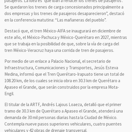
pasajeros. La idea es ‘que iban a renacer los trenes de pasajeros’.
Se quedaron los trenes de carga concesionados principalmente a
dos empresas y los trenes de pasajeros desaparecieron”, destacó
en la conferencia matutina: “Las mañaneras del pueblo”.
Destacó que, el tren México-AIFA se inaugurará en diciembre de
este año, el México-Pachuca y México-Querétaro en 2027, mientras
que se trabaja en la posibilidad de que, sobre la vía de carga del
tren México-Veracruz haya una corrida de tren de pasajeros.
Por medio de un enlace a Palacio Nacional, el secretario de
Infraestructura, Comunicaciones y Transportes, Jesús Esteva
Medina, informó que el Tren Querétaro-Irapuato tiene un total de
108.20 km, de los cuales se inicia obra en 30.3 km de Querétaro a
Apaseo el Grande, que serán construidos por la empresa Mota-
Engil.
El titular de la ARTF, Andrés Lajous Loaeza, detalló que el primer
tramo de 30.3 km de Querétaro a Apaseo el Grande, atenderá una
demanda de 30 mil personas diarias hasta la Ciudad de México.
Contempla nueve pasos superiores vehiculares, cuatro puentes
vehiculares y 42 obras de drenaje transversal.