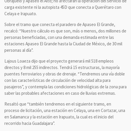
Obrajuelo y Apaseo el Alto; no afectarán la operación del servicio de
carga existente ni la autopista 45D que conecta a Querétaro con
Celaya e Irapuato.
Sobre el tramo que conecta el paradero de Apaseo El Grande,
recalcó: “Nuestro cálculo es que son, más o menos, dos millones de
personas beneficiadas, con una demanda estimada entre las
estaciones Apaseo El Grande hasta la Ciudad de México, de 30 mil
personas al día”.
Lajous Loaeza dijo que el proyecto generará mil 518 empleos
directos y 8 mil 255 indirectos. Tendrá 15 estructuras, la mayoría
puentes ferroviarios y obras de drenaje. “Tendremos una vía doble
con las características de circulación de velocidad alta para
pasajeros”, y contempla las condiciones hidrológicas de la zona para
saber las probables afectaciones en caso de lluvias extremas.
Resaltó que “también tendremos en el siguiente tramo, en
proceso de licitación, una estación en Celaya, una en Cortazar, una
en Salamanca y la estación en Irapuato, la cual es el inicio del
recorrido hacia Guadalajara”.