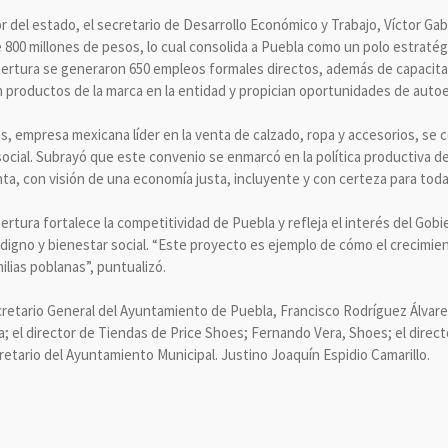
 del estado, el secretario de Desarrollo Económico y Trabajo, Víctor Ga
 800 millones de pesos, lo cual consolida a Puebla como un polo estratégic
pertura se generaron 650 empleos formales directos, además de capacita
n productos de la marca en la entidad y propician oportunidades de auto
, empresa mexicana líder en la venta de calzado, ropa y accesorios, se
ocial. Subrayó que este convenio se enmarcó en la política productiva d
ta, con visión de una economía justa, incluyente y con certeza para toda
pertura fortalece la competitividad de Puebla y refleja el interés del Gob
igno y bienestar social. “Este proyecto es ejemplo de cómo el crecimie
ilias poblanas”, puntualizó.
ecretario General del Ayuntamiento de Puebla, Francisco Rodríguez Álvarez
; el director de Tiendas de Price Shoes; Fernando Vera, Shoes; el direc
retario del Ayuntamiento Municipal. Justino Joaquín Espidio Camarillo.