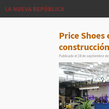
Ir
LA NUEVA REPÚBLICA
al
contenido
principal
Price Shoes 
construcción
Publicado el 18 de septiembre de 