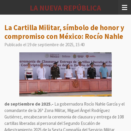
Ir
LA NUEVA REPÚBLICA
al
contenido
principal
La Cartilla Militar, símbolo de honor y
compromiso con México: Rocío Nahle
Publicado el 19 de septiembre de 2025, 15:40
de septiembre de 2025.-
La gobernadora Rocío Nahle García y el
comandante de la 26ª Zona Militar, Miguel Ángel Rodríguez
Gutiérrez, encabezaron la ceremonia de clausura y entrega de 108
cartillas liberadas al personal del Segundo Escalón de
Adiestramiento 2025 de la Sexta Compañía del Servicio Militar