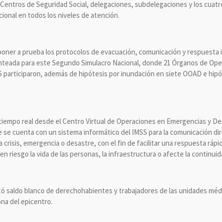
 Centros de Seguridad Social, delegaciones, subdelegaciones y los cuatr
ucional en todos los niveles de atención.
 poner a prueba los protocolos de evacuación, comunicación y respuesta
anteada para este Segundo Simulacro Nacional, donde 21 Órganos de Ope
participaron, además de hipótesis por inundación en siete OOAD e hipót
tiempo real desde el Centro Virtual de Operaciones en Emergencias y De
e se cuenta con un sistema informático del IMSS para la comunicación dir
 crisis, emergencia o desastre, con el fin de facilitar una respuesta ráp
n riesgo la vida de las personas, la infraestructura o afecte la continui
tó saldo blanco de derechohabientes y trabajadores de las unidades méd
ona del epicentro.