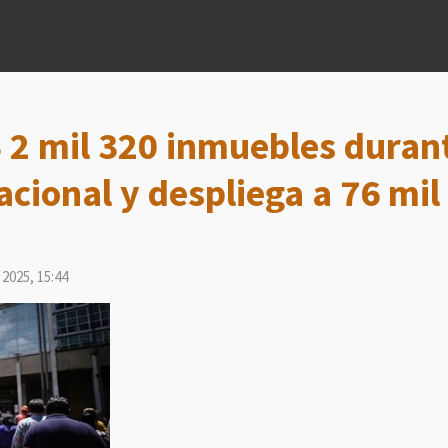
 2 mil 320 inmuebles dura
cional y despliega a 76 mi
2025, 15:44