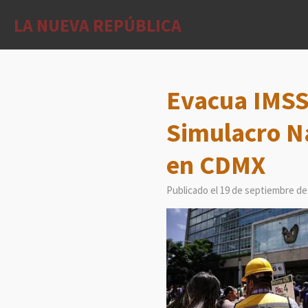
Ir
LA NUEVA REPÚBLICA
al
contenido
principal
Evacua IMSS
Simulacro Na
en CDMX
Publicado el 19 de septiembre de 