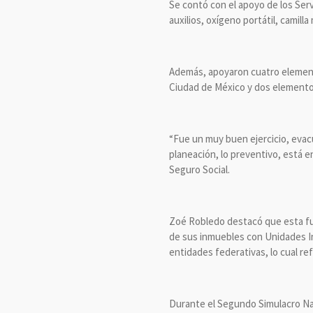
Se contó con el apoyo de los Ser
auxilios, oxígeno portátil, camilla
Además, apoyaron cuatro elementos
Ciudad de México y dos elementos 
“Fue un muy buen ejercicio, evac
planeación, lo preventivo, está en
Seguro Social.
Zoé Robledo destacó que esta fue 
de sus inmuebles con Unidades Inte
entidades federativas, lo cual re
Durante el Segundo Simulacro Nac