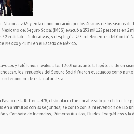
o Nacional 2025 y en la conmemoración por los 40 años de los sismos de 
to Mexicano del Seguro Social (IMSS) evacuó a 253 mil 125 personas en 2 m
as 32 entidades federativas, y desplegó a 253 mil elementos del Comité 
 de México y 41 mil en el Estado de México.
altavoces y teléfonos móviles a las 12:00 horas ante la hipótesis de un s
hoacán, los inmuebles del Seguro Social fueron evacuados como parte del 
e un fenómeno de esta naturaleza.
ida Paseo de la Reforma 476, el simulacro fue encabezado por el director g
s en 8 minutos con 30 segundos; se contó con la intervención de 115 bri
ón y Combate de Incendios, Primeros Auxilios, Fluidos Energéticos y la