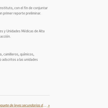
nstituto, con el fin de conjuntar
n primer reporte preliminar.
les y Unidades Médicas de Alta
 acción.
o, camilleros, químicos,
o adscritos a las unidades
Sheinbaum envía segundo paquete de leyes secundarias de la reforma al Poder Judicial
»