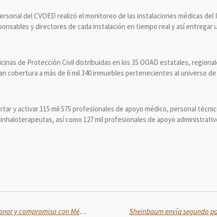
ersonal del CVOED realizó el monitoreo de las instalaciones médicas del I
ponsables y directores de cada instalación en tiempo real y así entregar u
icinas de Protección Civil distribuidas en los 35 OOAD estatales, regiona
an cobertura a más de 6 mil 340 inmuebles pertenecientes al universo de
rtar y activar 115 mil 575 profesionales de apoyo médico, personal técnic
inhaloterapeutas, así como 127 mil profesionales de apoyo administrativ
La Cartilla Militar, símbolo de honor y compromiso con México: Rocío Nahle