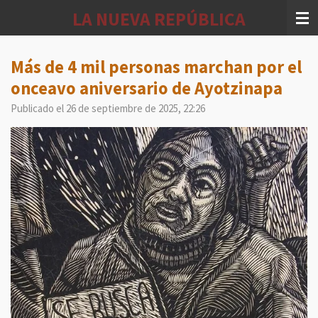
Ir
LA NUEVA REPÚBLICA
al
contenido
principal
Más de 4 mil personas marchan por el
onceavo aniversario de Ayotzinapa
Publicado el 26 de septiembre de 2025, 22:26