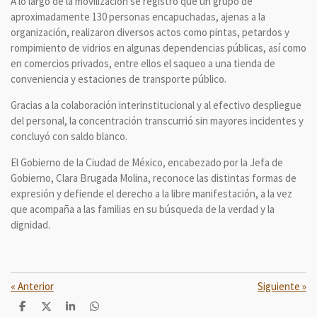
A lo largo de la movilización se registró que un grupo de
aproximadamente 130 personas encapuchadas, ajenas a la
organización, realizaron diversos actos como pintas, petardos y
rompimiento de vidrios en algunas dependencias públicas, así como
en comercios privados, entre ellos el saqueo a una tienda de
conveniencia y estaciones de transporte público.
Gracias a la colaboración interinstitucional y al efectivo despliegue
del personal, la concentración transcurrió sin mayores incidentes y
concluyó con saldo blanco.
El Gobierno de la Ciudad de México, encabezado por la Jefa de
Gobierno, Clara Brugada Molina, reconoce las distintas formas de
expresión y defiende el derecho a la libre manifestación, a la vez
que acompaña a las familias en su búsqueda de la verdad y la
dignidad.
«
Anterior
Siguiente
»
C
C
C
C