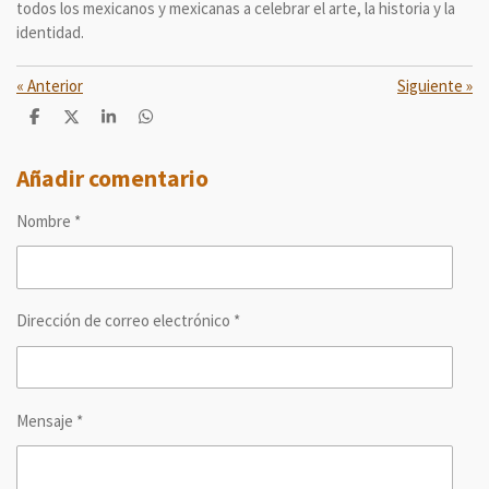
todos los mexicanos y mexicanas a celebrar el arte, la historia y la
identidad.
«
Anterior
Siguiente
»
C
C
C
C
o
o
o
o
m
m
m
m
p
p
p
p
Añadir comentario
a
a
a
a
r
r
r
r
Nombre *
t
t
t
t
i
i
i
i
r
r
r
r
Dirección de correo electrónico *
Mensaje *