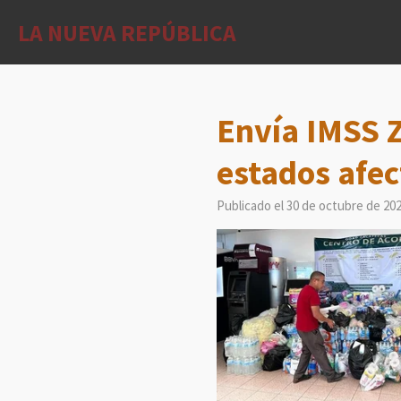
Ir
LA NUEVA REPÚBLICA
al
contenido
principal
Envía IMSS Z
estados afec
Publicado el 30 de octubre de 202