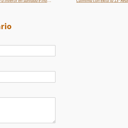
Senasica llama a sector privado a invertir en sanidad e inocuidad para evitar riesgos sanitarios y tener alimentos de calidad
rio