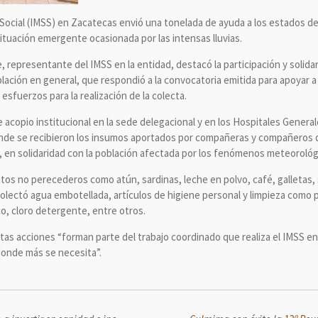
 Social (IMSS) en Zacatecas envió una tonelada de ayuda a los estados de
ituación emergente ocasionada por las intensas lluvias.
e, representante del IMSS en la entidad, destacó la participación y solida
oblación en general, que respondió a la convocatoria emitida para apoyar a
esfuerzos para la realización de la colecta.
de acopio institucional en la sede delegacional y en los Hospitales Gener
onde se recibieron los insumos aportados por compañeras y compañeros d
d, en solidaridad con la población afectada por los fenómenos meteorológ
os no perecederos como atún, sardinas, leche en polvo, café, galletas, so
olectó agua embotellada, artículos de higiene personal y limpieza como pa
co, cloro detergente, entre otros.
tas acciones “forman parte del trabajo coordinado que realiza el IMSS en
donde más se necesita”.