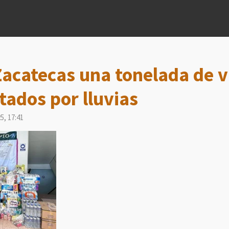
acatecas una tonelada de v
tados por lluvias
5, 17:41