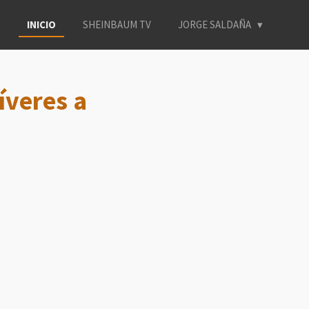
INICIO
SHEINBAUM TV
JORGE SALDAÑA
íveres a