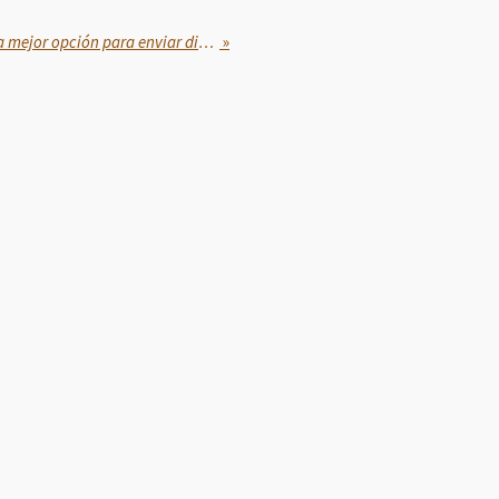
Finabien se mantiene como la mejor opción para enviar dinero de EU a México
»