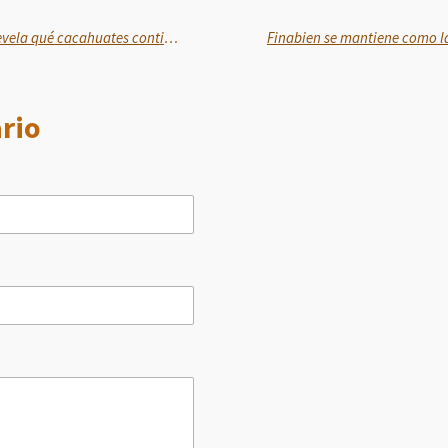
Estudio de calidad de Profeco revela qué cacahuates contienen más sodio del que declaran
rio