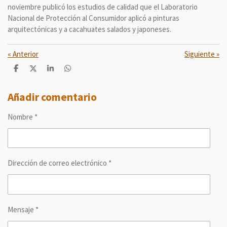
noviembre publicó los estudios de calidad que el Laboratorio
Nacional de Protección al Consumidor aplicó a pinturas
arquitectónicas y a cacahuates salados y japoneses.
«
Anterior
Siguiente
»
C
C
C
C
o
o
o
o
m
m
m
m
p
p
p
p
Añadir comentario
a
a
a
a
r
r
r
r
Nombre *
t
t
t
t
i
i
i
i
r
r
r
r
Dirección de correo electrónico *
Mensaje *