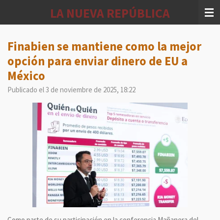
Ir
LA NUEVA REPÚBLICA
al
contenido
principal
Finabien se mantiene como la mejor
opción para enviar dinero de EU a
México
Publicado el 3 de noviembre de 2025, 18:22
Como parte de su participación en la conferencia Mañanera del