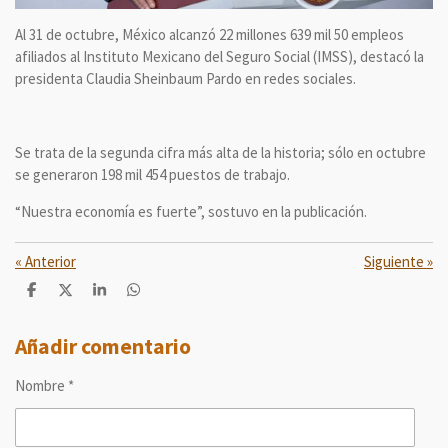
Al 31 de octubre, México alcanzó 22 millones 639 mil 50 empleos
afiliados al Instituto Mexicano del Seguro Social (IMSS), destacó la
presidenta Claudia Sheinbaum Pardo en redes sociales.
Se trata de la segunda cifra más alta de la historia; sólo en octubre
se generaron 198 mil 454 puestos de trabajo.
“Nuestra economía es fuerte”, sostuvo en la publicación.
«
Anterior
Siguiente
»
C
C
C
C
o
o
o
o
m
m
m
m
p
p
p
p
Añadir comentario
a
a
a
a
r
r
r
r
Nombre *
t
t
t
t
i
i
i
i
r
r
r
r