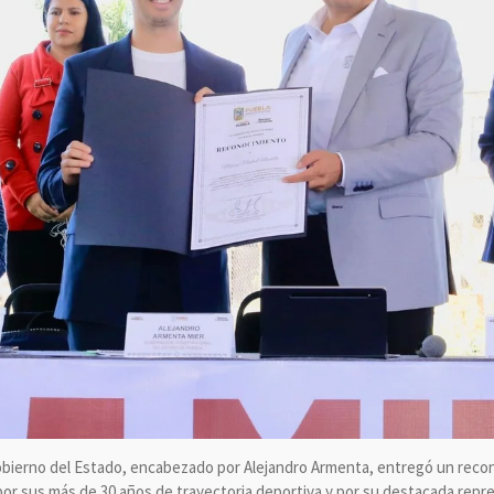
obierno del Estado, encabezado por Alejandro Armenta, entregó un recon
por sus más de 30 años de trayectoria deportiva y por su destacada rep