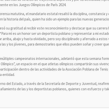
mente en los Juegos Olímpicos de París 2024.
prensa matutina, el mandatario estatal resaltó la disciplina, constancia y
 la historia del país, quien ha sido un ejemplo para las nuevas generaci
só su gratitud al recibir este reconocimiento y destacar que su carrera
 “Para mí es un honor ser un deportista poblano y representar a mi estad
ar arriba, abajo y hasta olvidado, pero soy disciplinado y aferrado a esto
a las y los jóvenes, para demostrarles que ellos pueden soñar y creer que
en múltiples campeonatos internacionales, adelantó que esta semana for
Olímpico”, un espacio en el que atletas olímpicos compartirán sus vivenc
articipación dentro de las actividades de la Asociación Poblana de Ten
la entidad.
rno del Estado, a través de la Secretaría de Deporte y Juventud, reafir
ñamiento de las y los deportistas poblanos, quienes con esfuerzo y ta