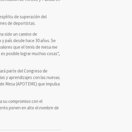
 espíritu de superación del
ones de deportistas.
 ha sido un camino de
o y país desde hace 30 años. Se
s valores que el tenis de mesa me
 es posible lograr muchas cosas”,
mará parte del Congreso de
ias y aprendizajes con las nuevas
is de Mesa (APOTEME) que impulsa
ma su compromiso con el
lento ponen en alto el nombre de