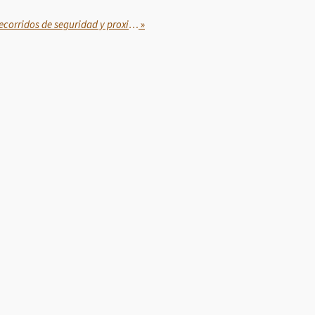
Guardia Nacional mantiene recorridos de seguridad y proximidad en aeropuertos de Mazatlán y Los Mochis
»