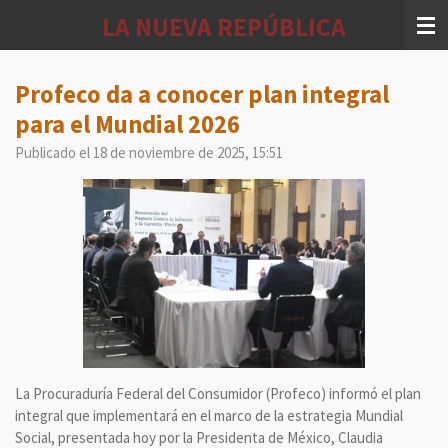
Ir
LA NUEVA REPÚBLICA
al
contenido
principal
Profeco da a conocer plan integral
para el Mundial 2026
Publicado el 18 de noviembre de 2025, 15:51
La Procuraduría Federal del Consumidor (Profeco) informó el plan
integral que implementará en el marco de la estrategia Mundial
Social, presentada hoy por la Presidenta de México, Claudia