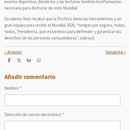
evento deportivo, donde los y las lectoras tendrán la información
necesaria para disfrutar de este Mundial.
Escalante Ruiz recalcó que la Profeco tiene las herramientas y un
gran equipo para recibir el Mundial 2026, “tengan por seguro, todas,
todos, Presidenta, que estaremos para defender y garantizar los
derechos de las personas consumidoras”, subrayó.
«
Anterior
Siguiente
»
C
C
C
C
o
o
o
o
m
m
m
m
p
p
p
p
Añadir comentario
a
a
a
a
r
r
r
r
Nombre *
t
t
t
t
i
i
i
i
r
r
r
r
Dirección de correo electrónico *