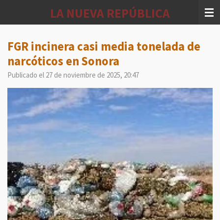
Ir
LA NUEVA REPÚBLICA
al
contenido
principal
FGR incinera casi media tonelada de
narcóticos en Sonora
Publicado el 27 de noviembre de 2025, 20:47