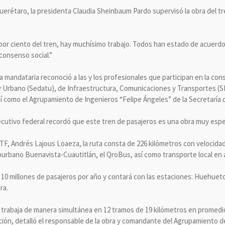
r Querétaro, la presidenta Claudia Sheinbaum Pardo supervisó la obra del 
or ciento del tren, hay muchísimo trabajo. Todos han estado de acuerdo, 
consenso social.”
a mandataria reconoció a las y los profesionales que participan en la cons
l y Urbano (Sedatu), de Infraestructura, Comunicaciones y Transportes (S
sí como el Agrupamiento de Ingenieros “Felipe Ángeles” de la Secretaría 
Ejecutivo federal recordó que este tren de pasajeros es una obra muy espe
RTF, Andrés Lajous Loaeza, la ruta consta de 226 kilómetros con velocidad
burbano Buenavista-Cuautitlán, el QroBus, así como transporte local en
10 millones de pasajeros por año y contará con las estaciones: Huehuetoc
ra.
 trabaja de manera simultánea en 12 tramos de 19 kilómetros en promedi
ción, detalló el responsable de la obra y comandante del Agrupamiento d