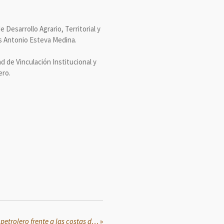
Desarrollo Agrario, Territorial y
s Antonio Esteva Medina.
d de Vinculación Institucional y
ero.
EE.UU. intercepta otro buque petrolero frente a las costas de Venezuela
»