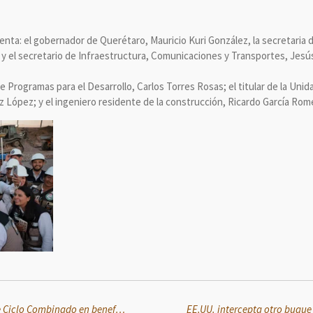
ta: el gobernador de Querétaro, Mauricio Kuri González, la secretaria de 
y el secretario de Infraestructura, Comunicaciones y Transportes, Jesú
 Programas para el Desarrollo, Carlos Torres Rosas; el titular de la Unida
 López; y el ingeniero residente de la construcción, Ricardo García Rom
Sheinbaum inaugura Central de Ciclo Combinado en beneficio de más de 4 millones de usuarios