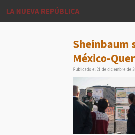
Ir
LA NUEVA REPÚBLICA
al
contenido
principal
Sheinbaum s
México-Quer
Publicado el 21 de diciembre de 2