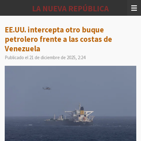
Ir
LA NUEVA REPÚBLICA
al
contenido
principal
EE.UU. intercepta otro buque
petrolero frente a las costas de
Venezuela
Publicado el 21 de diciembre de 2025, 2:24