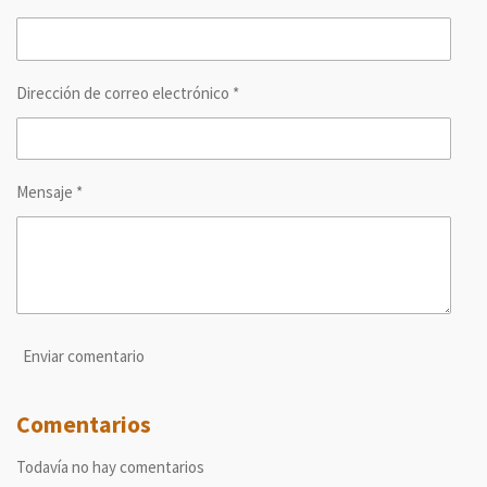
i
i
i
i
r
r
r
r
Dirección de correo electrónico *
Mensaje *
Enviar comentario
Comentarios
Todavía no hay comentarios