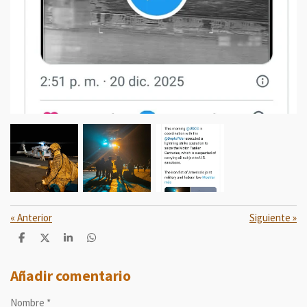
«
Anterior
Siguiente
»
C
C
C
C
o
o
o
o
m
m
m
m
p
p
p
p
Añadir comentario
a
a
a
a
r
r
r
r
Nombre *
t
t
t
t