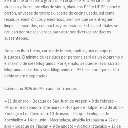
Se trata de un evento gratuito en el que se reciben latas de
aluminio y fierro, botellas de vidrio, plásticos PET y HDPE, papel y
cartón, envases de tetrapak, aceite de cocina usado, así como
residuos electrónicos y eléctricos, siempre que se entreguen
limpios, separados, compactos y ordenados. Estos materiales se
canjean por puntos verdes para obtener diversos productos
sustentables.
No se reciben focos, cartón de huevo, tapitas, unicel, ropa ni
juguetes. El mínimo de residuos por persona será de un kilogramo y
el máximo de diez kilogramos. Por ejemplo, se puede llevar cuatro
kilogramos de vidrio y seis kilogramos de PET, siempre que estén
debidamente separados.
Calendario 2026 del Mercado de Trueque:
● 11 de enero – Bosque de San Juan de Aragón ● 8 de febrero –
Parque Tezozómoc ● 8 de marzo – Bosque de Tlalpan ● 12 de abril –
Zoológico Los Coyotes ● 10 de mayo – Parque Ecológico de
Xochimilco ● 14 de junio – Macroplaza, alcaldía Iztapalapa ● 12 de
julio – Bosque de Tlalpan ● 9 de agosto – Alcaldía Iztacalco ● 13 de