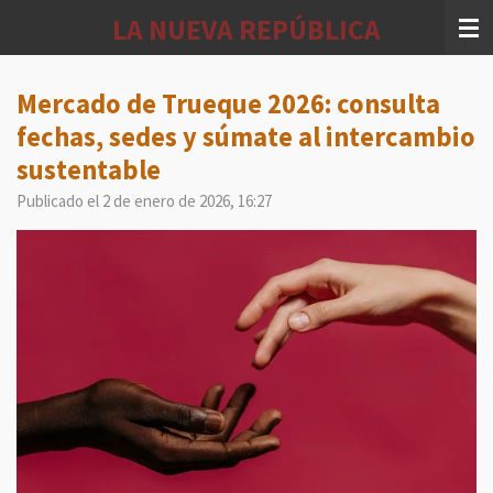
Ir
LA NUEVA REPÚBLICA
al
contenido
principal
Mercado de Trueque 2026: consulta
fechas, sedes y súmate al intercambio
sustentable
Publicado el 2 de enero de 2026, 16:27