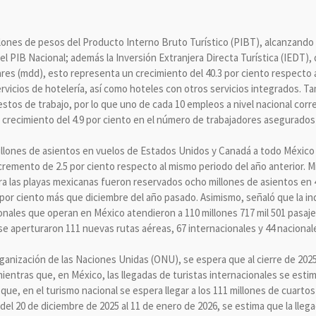
llones de pesos del Producto Interno Bruto Turístico (PIBT), alcanzando 
el PIB Nacional; además la Inversión Extranjera Directa Turística (IEDT),
ares (mdd), esto representa un crecimiento del 40.3 por ciento respecto 
vicios de hotelería, así como hoteles con otros servicios integrados. Ta
stos de trabajo, por lo que uno de cada 10 empleos a nivel nacional corr
 crecimiento del 4.9 por ciento en el número de trabajadores asegurados 
llones de asientos en vuelos de Estados Unidos y Canadá a todo México
ncremento de 2.5 por ciento respecto al mismo periodo del año anterior. 
a las playas mexicanas fueron reservados ocho millones de asientos en 
por ciento más que diciembre del año pasado. Asimismo, señaló que la ind
onales que operan en México atendieron a 110 millones 717 mil 501 pasajero
e aperturaron 111 nuevas rutas aéreas, 67 internacionales y 44 nacional
ganización de las Naciones Unidas (ONU), se espera que al cierre de 2025
mientras que, en México, las llegadas de turistas internacionales se esti
que, en el turismo nacional se espera llegar a los 111 millones de cuartos
 del 20 de diciembre de 2025 al 11 de enero de 2026, se estima que la lleg