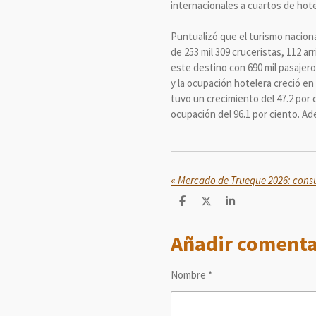
internacionales a cuartos de hote
Puntualizó que el turismo nacion
de 253 mil 309 cruceristas, 112 a
este destino con 690 mil pasajero
y la ocupación hotelera creció e
tuvo un crecimiento del 47.2 por 
ocupación del 96.1 por ciento. A
«
C
C
C
o
o
o
m
m
m
Añadir comenta
p
p
p
a
a
a
r
r
r
t
t
t
Nombre *
i
i
i
r
r
r