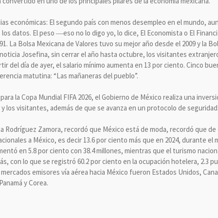
ha convertido en uno de los principales pilares de la economía mexicana.
icias económicas: El segundo país con menos desempleo en el mundo, au
 los datos. El peso ―eso no lo digo yo, lo dice, El Economista o El Finan
91. La Bolsa Mexicana de Valores tuvo su mejor año desde el 2009 y la Bo
a noticia Josefina, sin cerrar el año hasta octubre, los visitantes extran
rtir del día de ayer, el salario mínimo aumenta en 13 por ciento. Cinco b
ferencia matutina: “Las mañaneras del pueblo”.
 para la Copa Mundial FIFA 2026, el Gobierno de México realiza una inversi
s y los visitantes, además de que se avanza en un protocolo de seguridad
na Rodríguez Zamora, recordó que México está de moda, recordó que de 
nacionales a México, es decir 13.6 por ciento más que en 2024, durante el
mentó en 5.8 por ciento con 38.4 millones, mientras que el turismo naciona
 más, con lo que se registró 60.2 por ciento en la ocupación hotelera, 2.3
s mercados emisores vía aérea hacia México fueron Estados Unidos, Cana
, Panamá y Corea.