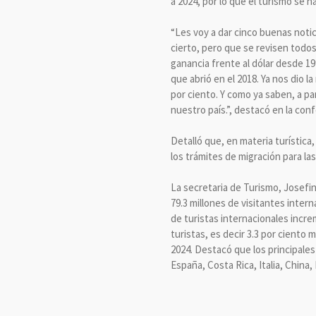
a 2024, por lo que el turismo se 
“Les voy a dar cinco buenas not
cierto, pero que se revisen todos
ganancia frente al dólar desde 19
que abrió en el 2018. Ya nos dio l
por ciento. Y como ya saben, a pa
nuestro país.”, destacó en la con
Detalló que, en materia turística,
los trámites de migración para la
La secretaria de Turismo, Josefi
79.3 millones de visitantes inter
de turistas internacionales incre
turistas, es decir 3.3 por ciento
2024. Destacó que los principale
España, Costa Rica, Italia, China