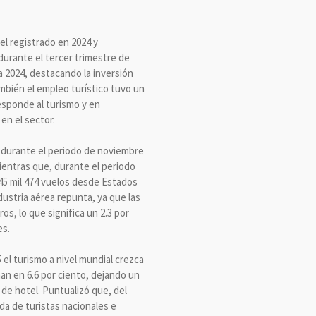
el registrado en 2024 y
 durante el tercer trimestre de
a 2024, destacando la inversión
mbién el empleo turístico tuvo un
esponde al turismo y en
en el sector.
 durante el periodo de noviembre
Mientras que, durante el periodo
45 mil 474 vuelos desde Estados
ustria aérea repunta, ya que las
s, lo que significa un 2.3 por
es.
 el turismo a nivel mundial crezca
man en 6.6 por ciento, dejando un
 de hotel. Puntualizó que, del
ada de turistas nacionales e