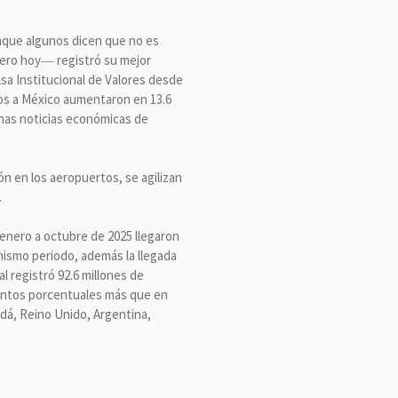
nque algunos dicen que no es
ciero hoy― registró su mejor
lsa Institucional de Valores desde
jeros a México aumentaron en 13.6
uenas noticias económicas de
ón en los aeropuertos, se agilizan
.
enero a octubre de 2025 llegaron
 mismo periodo, además la llegada
l registró 92.6 millones de
 puntos porcentuales más que en
dá, Reino Unido, Argentina,