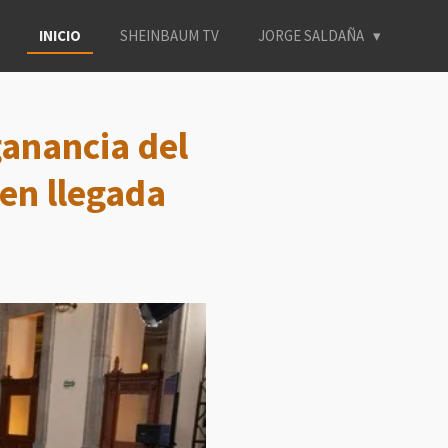
INICIO
SHEINBAUM TV
JORGE SALDAÑA
ganancia del
en llegada