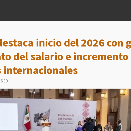
staca inicio del 2026 con 
o del salario e incremento 
s internacionales
16:30