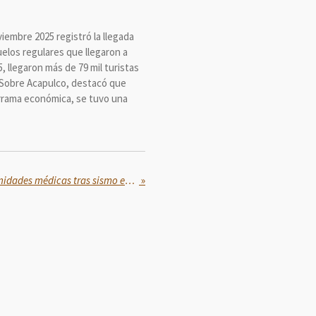
iembre 2025 registró la llegada
uelos regulares que llegaron a
 llegaron más de 79 mil turistas
 Sobre Acapulco, destacó que
derrama económica, se tuvo una
IMSS refuerza vigilancia en unidades médicas tras sismo en Guerrero
»