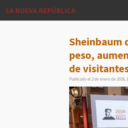
Ir
LA NUEVA REPÚBLICA
al
contenido
principal
Sheinbaum de
peso, aument
de visitante
Publicado el 2 de enero de 2026, 