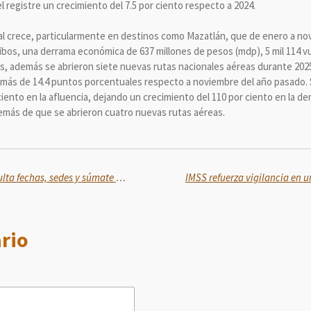
l registre un crecimiento del 7.5 por ciento respecto a 2024.
al crece, particularmente en destinos como Mazatlán, que de enero a nov
rribos, una derrama económica de 637 millones de pesos (mdp), 5 mil 114 v
s, además se abrieron siete nuevas rutas nacionales aéreas durante 2025,
n más de 14.4 puntos porcentuales respecto a noviembre del año pasado.
ciento en la afluencia, dejando un crecimiento del 110 por ciento en la 
demás de que se abrieron cuatro nuevas rutas aéreas.
Mercado de Trueque 2026: consulta fechas, sedes y súmate al intercambio sustentable
rio