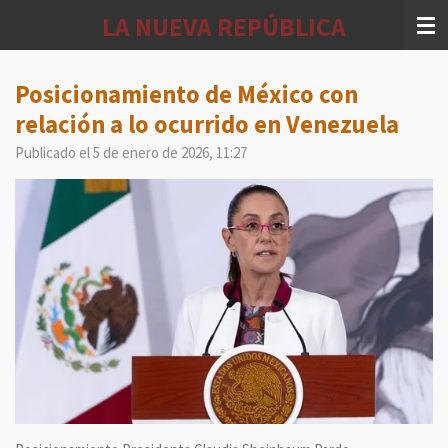
Ir
LA NUEVA REPÚBLICA
al
contenido
principal
Posicionamiento de México con
relación a lo ocurrido en Venezuela
Publicado el 5 de enero de 2026, 11:27