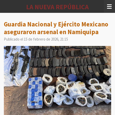
Ir
LA NUEVA REPÚBLICA
al
contenido
principal
Guardia Nacional y Ejército Mexicano
aseguraron arsenal en Namiquipa
Publicado el 15 de febrero de 2026, 21:15