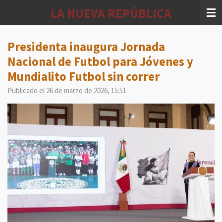
Ir
LA NUEVA REPÚBLICA
al
contenido
principal
Presidenta inaugura Jornada
Nacional de Futbol para Jóvenes y
Mundialito Futbol sin correr
Publicado el 26 de marzo de 2026, 15:51