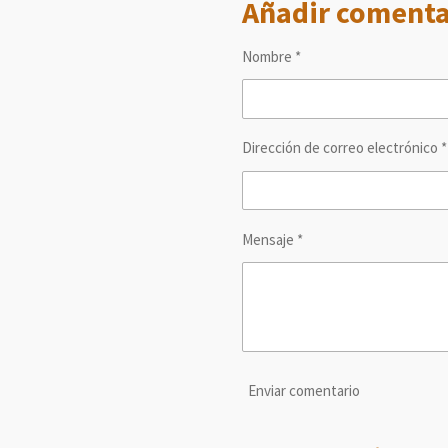
Añadir comenta
p
p
p
a
a
a
r
r
r
t
t
t
Nombre *
i
i
i
r
r
r
Dirección de correo electrónico *
Mensaje *
Enviar comentario