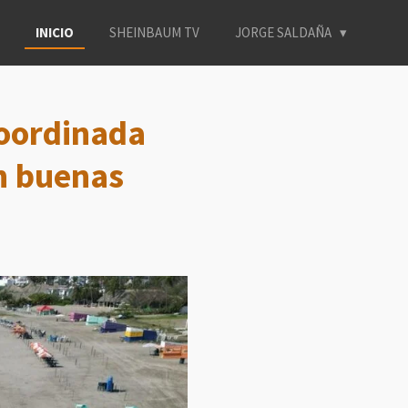
INICIO
SHEINBAUM TV
JORGE SALDAÑA
coordinada
en buenas