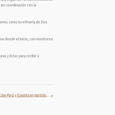
, en coordinación con la
iones como la refinería de Dos
nuo desde el inicio, con monitoreo
s y listas para recibir a
Puebla está en el mundial, recibe Perú y España en partido de preparación
»