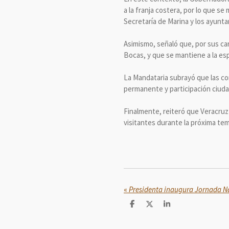
a la franja costera, por lo que s
Secretaría de Marina y los ayunt
Asimismo, señaló que, por sus ca
Bocas, y que se mantiene a la esp
La Mandataria subrayó que las con
permanente y participación ciudad
Finalmente, reiteró que Veracruz 
visitantes durante la próxima te
«
C
C
C
o
o
o
m
m
m