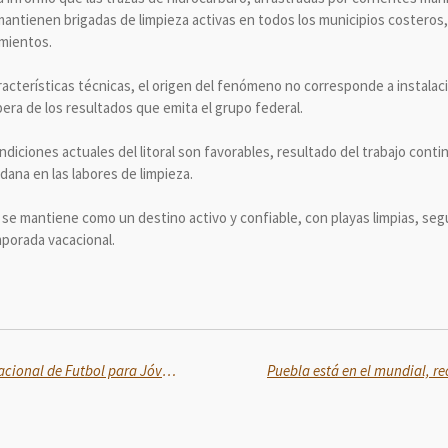
e mantienen brigadas de limpieza activas en todos los municipios costeros
amientos.
racterísticas técnicas, el origen del fenómeno no corresponde a instalac
era de los resultados que emita el grupo federal.
diciones actuales del litoral son favorables, resultado del trabajo conti
ana en las labores de limpieza.
se mantiene como un destino activo y confiable, con playas limpias, segura
mporada vacacional.
Presidenta inaugura Jornada Nacional de Futbol para Jóvenes y Mundialito Futbol sin correr